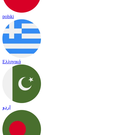
polski
Ελληνικά
اردو