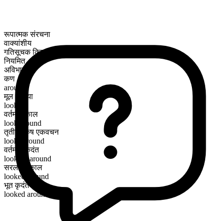
रूपात्मक संरचना
वाक्यांशीय
गतिसूचक क्रिया
नियमित
अविभाज्य
कण
around
मूल क्रिया
look
वर्तमान काल
look around
तृतीय पुरुष एकवचन
looks around
वर्तमान कृदंत
looking around
सरल भूतकाल
looked around
भूत कृदंत
looked around