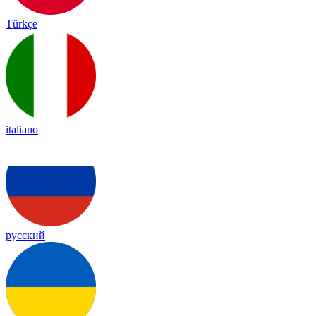
Türkçe
italiano
русский