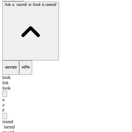
/lʊk ə.ˈraʊnd/
or /look ē.rawnd/
अक्षरखंड
ध्वनिम
look
lʊk
look
a
ə
ē
round
ˈraʊnd