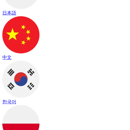
日本語
中文
한국어