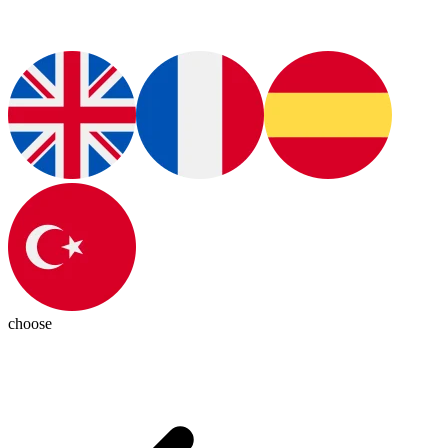
choose