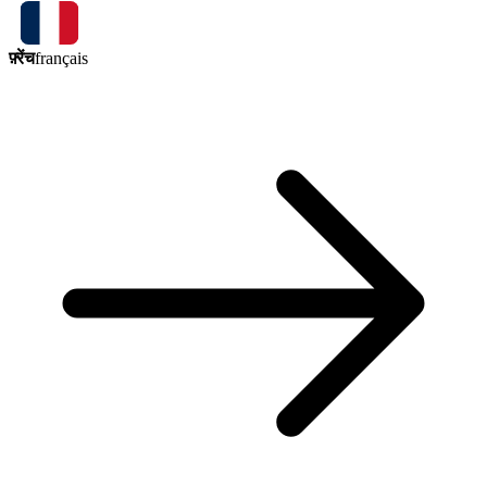
फ़्रेंच
français