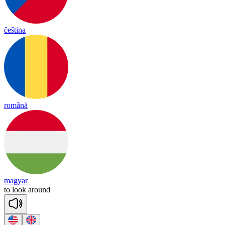
čeština
română
magyar
to
look
a
round