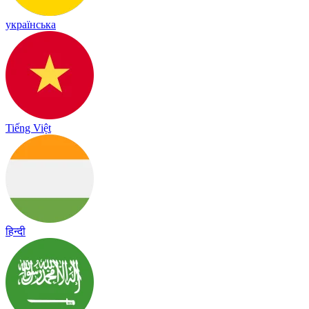
українська
Tiếng Việt
हिन्दी