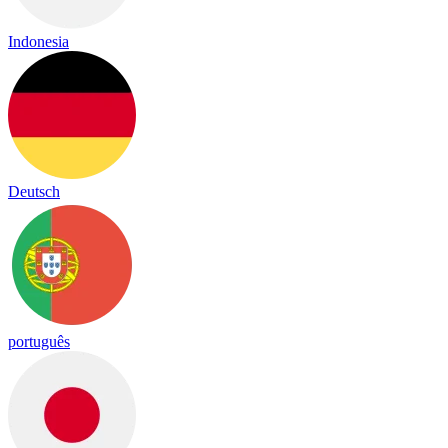
Indonesia
Deutsch
português