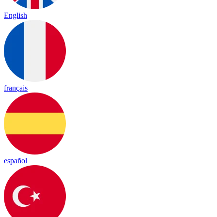
English
français
español