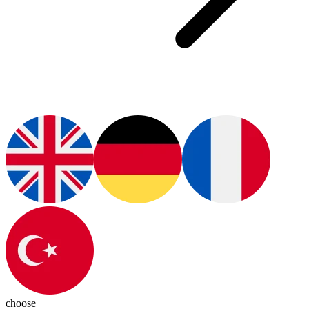
choose