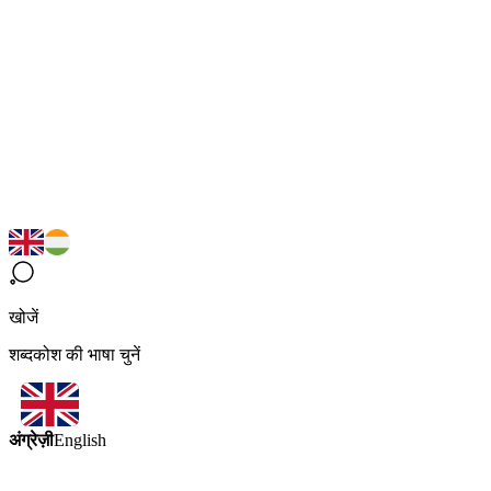
खोजें
शब्दकोश की भाषा चुनें
अंग्रेज़ी
English