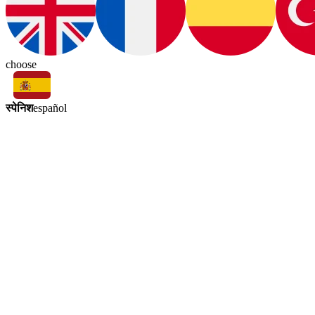
choose
स्पेनिश
español