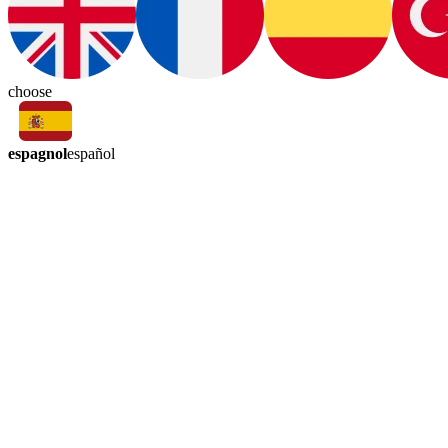
choose
espagnol
español