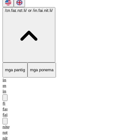
/ɪn.faɪ.nɪt.li/
or /in.fai.nit.li/
mga pantig
mga ponema
in
ɪn
in
fi
faɪ
fai
nite
nɪt
nit