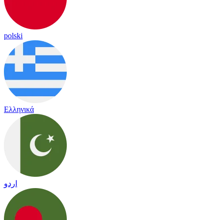
polski
Ελληνικά
اردو