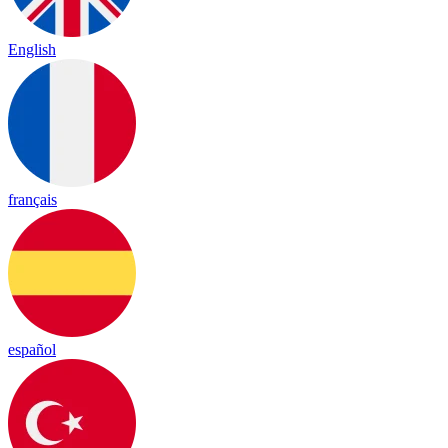
English
français
español