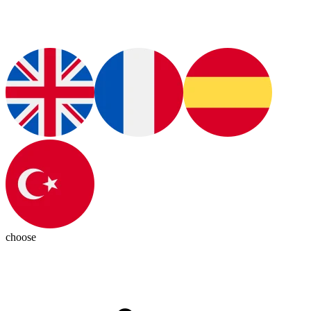
choose