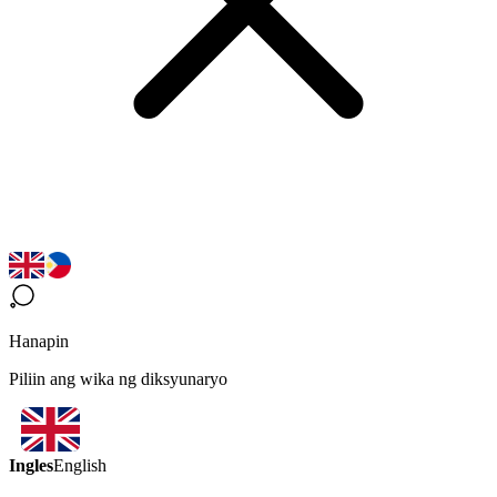
Hanapin
Piliin ang wika ng diksyunaryo
Ingles
English