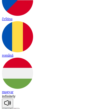
čeština
română
magyar
in
fi
nite
ly