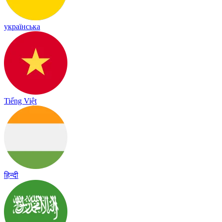
українська
Tiếng Việt
हिन्दी