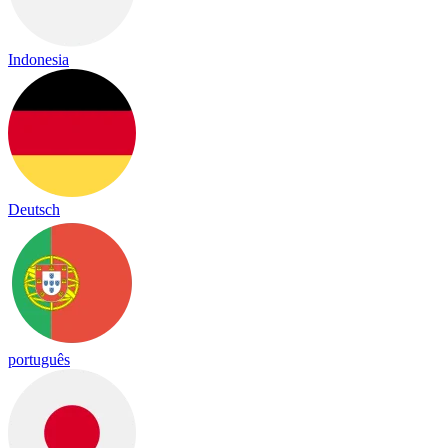
Indonesia
Deutsch
português