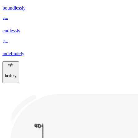
boundlessly
endlessly
indefinitely
finitely