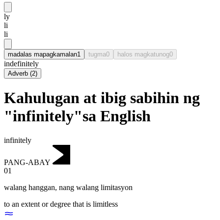
ly
li
li
madalas mapagkamalan
1
tugma
0
halos magkatunog
0
indefinitely
Adverb
(
2
)
Kahulugan at ibig sabihin ng
"infinitely"sa English
infinitely
PANG-ABAY
01
walang hanggan
,
nang walang limitasyon
to an extent or degree that is limitless