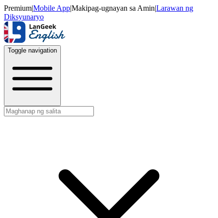
Premium
|
Mobile App
|
Makipag-ugnayan sa Amin
|
Larawan ng
Diksyunaryo
Toggle navigation