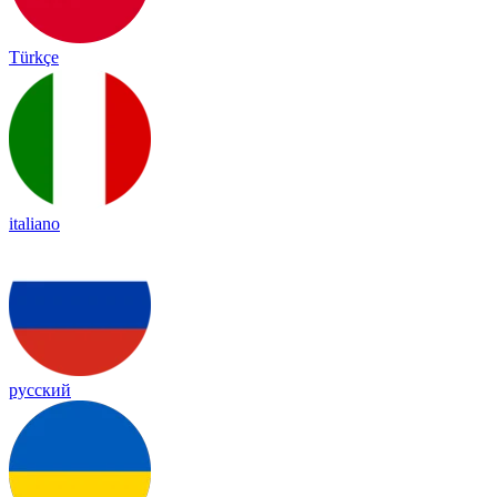
Türkçe
italiano
русский