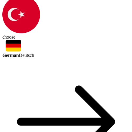
choose
German
Deutsch