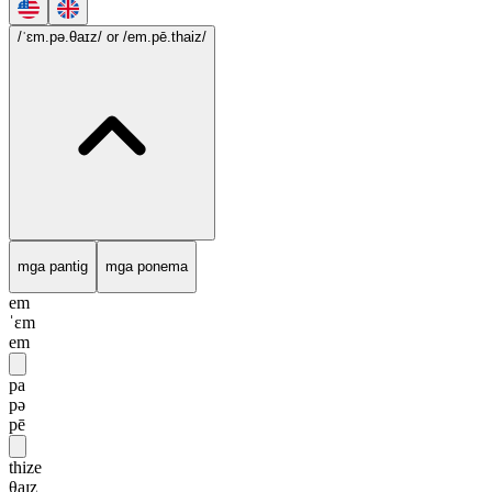
/ˈɛm.pə.θaɪz/
or /em.pē.thaiz/
mga pantig
mga ponema
em
ˈɛm
em
pa
pə
pē
thize
θaɪz