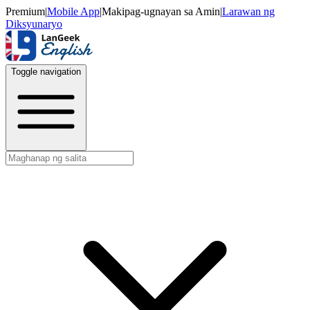
Premium
|
Mobile App
|
Makipag-ugnayan sa Amin
|
Larawan ng
Diksyunaryo
Toggle navigation