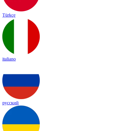
Türkçe
italiano
русский