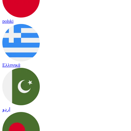
polski
Ελληνικά
اردو