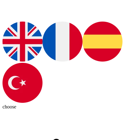
choose