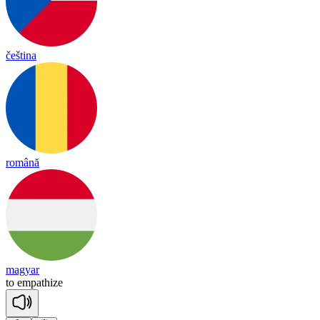
čeština
română
magyar
to
em
pa
thize