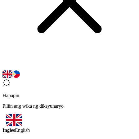
Hanapin
Piliin ang wika ng diksyunaryo
Ingles
English