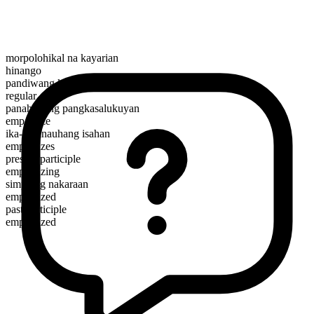
morpolohikal na kayarian
hinango
pandiwang kalagayan
regular
panahunang pangkasalukuyan
empathize
ika-3 panauhang isahan
empathizes
present participle
empathizing
simpleng nakaraan
empathized
past participle
empathized