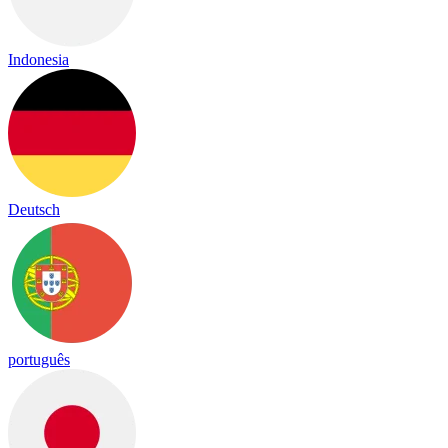
Indonesia
Deutsch
português