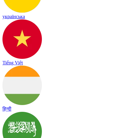
українська
Tiếng Việt
हिन्दी