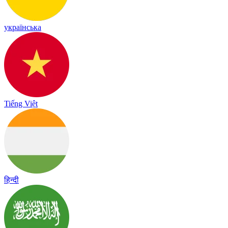
українська
Tiếng Việt
हिन्दी