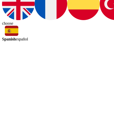
choose
Spanish
español