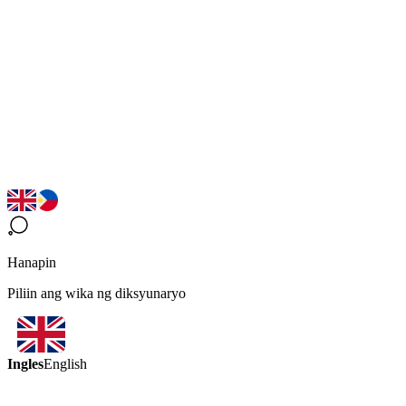
Hanapin
Piliin ang wika ng diksyunaryo
Ingles
English