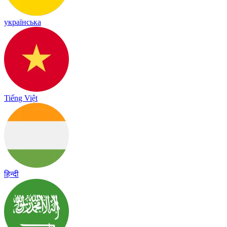
українська
Tiếng Việt
हिन्दी