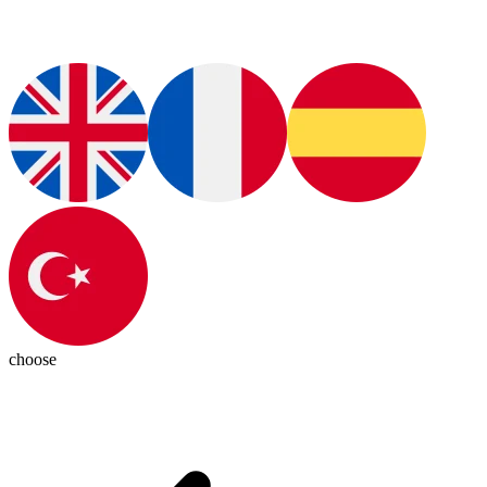
choose