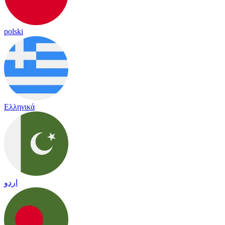
polski
Ελληνικά
اردو