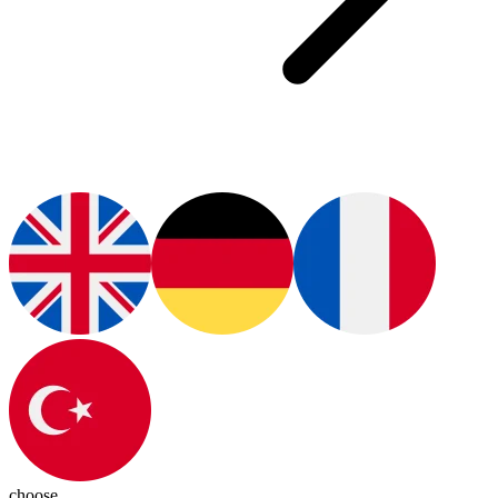
choose