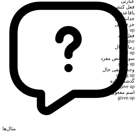
عبارتی
فعل کنشی
باقاعده
جدانشدنی
جزء فعلی
up
فعل پایه
give
زمان حال
give up
سوم‌شخص مفرد
gives up
وجه وصفی حال
giving up
گذشته ساده
gave up
اسم مفعول
given up
مثال‌ها