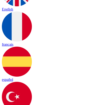
English
français
español