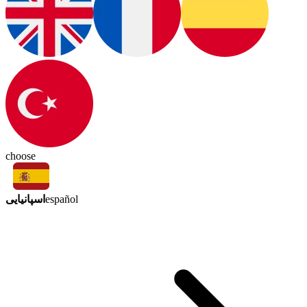
choose
اسپانیایی
español