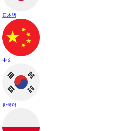
日本語
中文
한국어