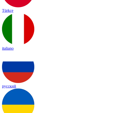
Türkçe
italiano
русский