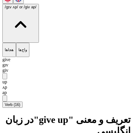
/gɪv ʌp/
or /giv ap/
واج‌ها
هجاها
give
gɪv
giv
up
ʌp
ap
Verb
(
16
)
تعریف و معنی "give up"در زبان
انگلیسی