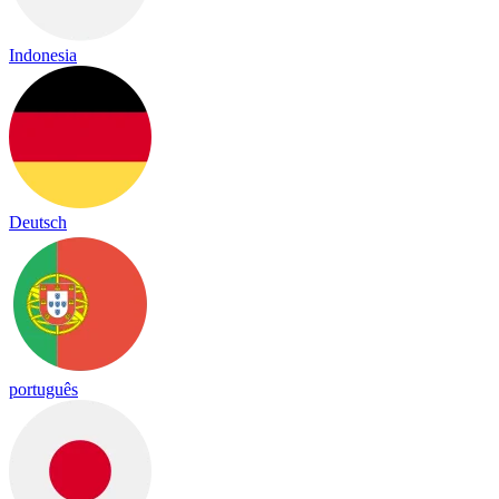
Indonesia
Deutsch
português