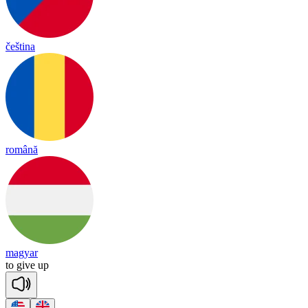
čeština
română
magyar
to
give
up