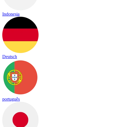
Indonesia
Deutsch
português