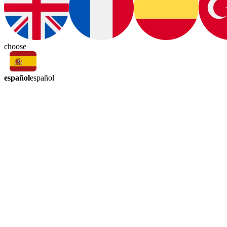
choose
español
español