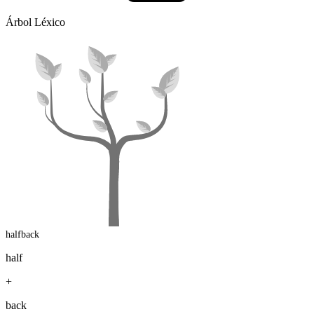
Árbol Léxico
halfback
half
+
back