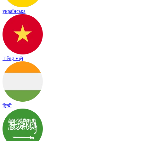
українська
Tiếng Việt
हिन्दी