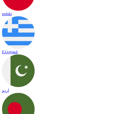
polski
Ελληνικά
اردو