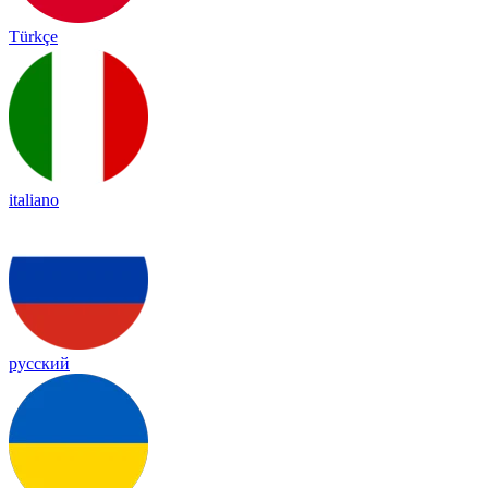
Türkçe
italiano
русский