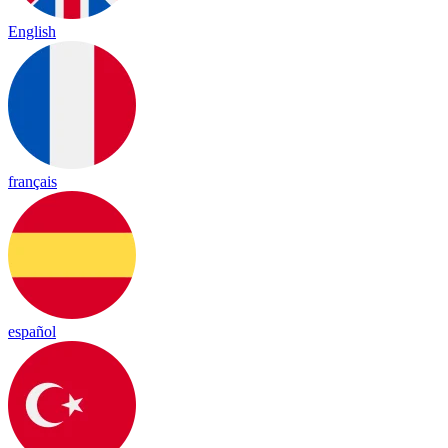
English
français
español