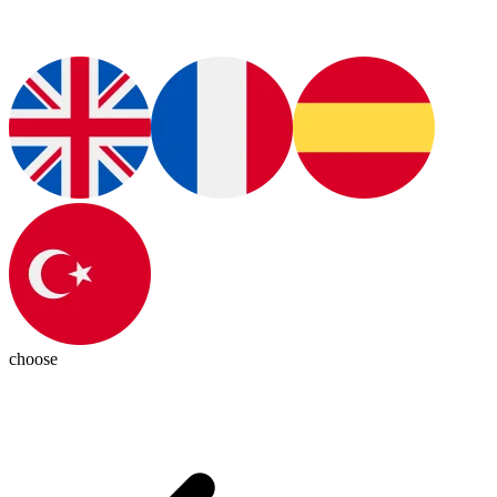
choose