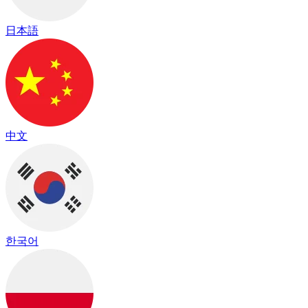
日本語
中文
한국어