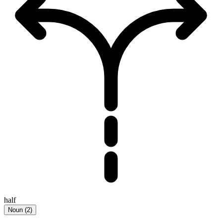
half
Noun
(
2
)