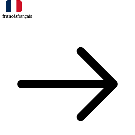
francés
français