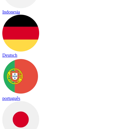
Indonesia
Deutsch
português