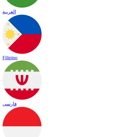
العربية
Filipino
فارسی