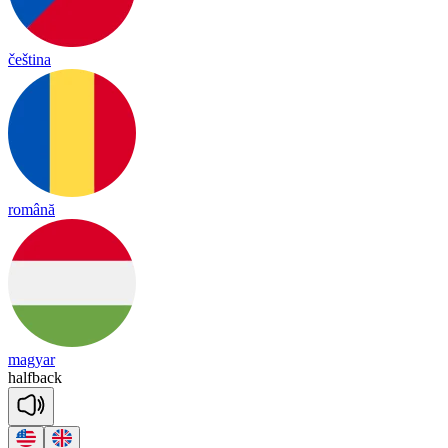
čeština
română
magyar
half
back