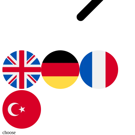
choose