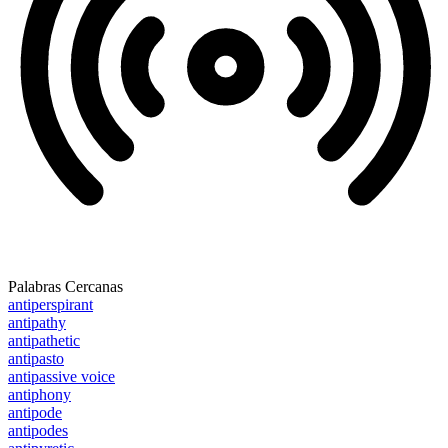
Palabras Cercanas
antiperspirant
antipathy
antipathetic
antipasto
antipassive voice
antiphony
antipode
antipodes