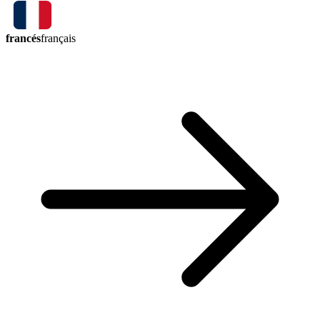
francés
français