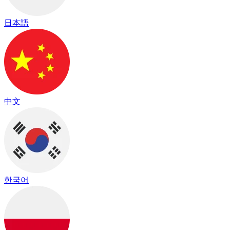
日本語
中文
한국어