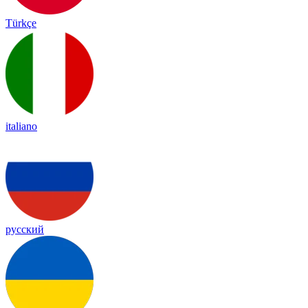
Türkçe
italiano
русский