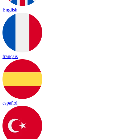
English
français
español