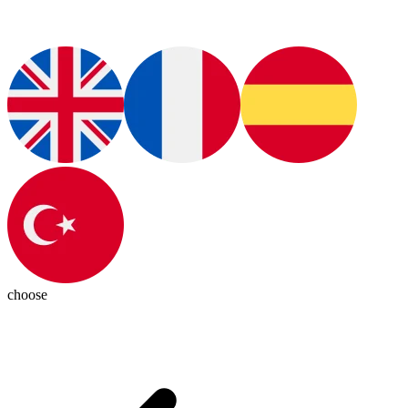
choose