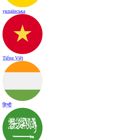
українська
Tiếng Việt
हिन्दी