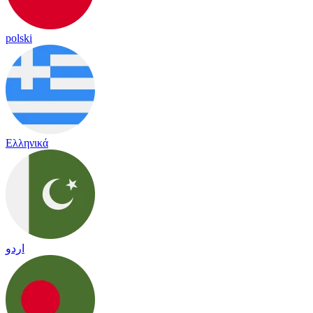
polski
Ελληνικά
اردو