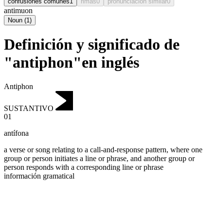
confusiones comunes
1
rimas
0
pronunciación similar
0
antimuon
Noun
(
1
)
Definición y significado de
"antiphon"en inglés
Antiphon
SUSTANTIVO
01
antífona
a verse or song relating to a call-and-response pattern, where one
group or person initiates a line or phrase, and another group or
person responds with a corresponding line or phrase
información gramatical