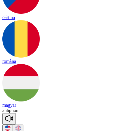
čeština
română
magyar
an
ti
phon