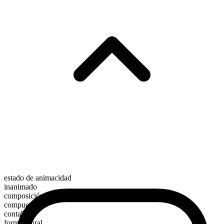
estado de animacidad
inanimado
composición morfológica
compuesto
contable
forma plural