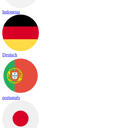
Indonesia
Deutsch
português