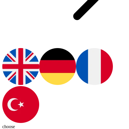
choose