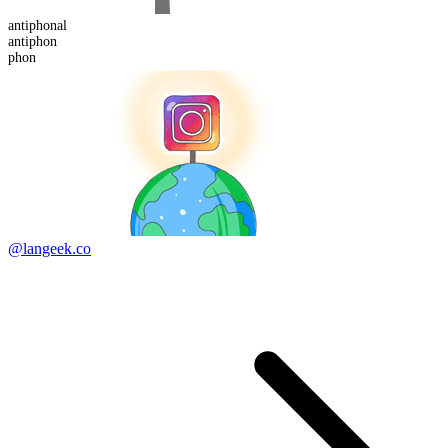
antiphon
al
anti
phon
phon
@langeek.co