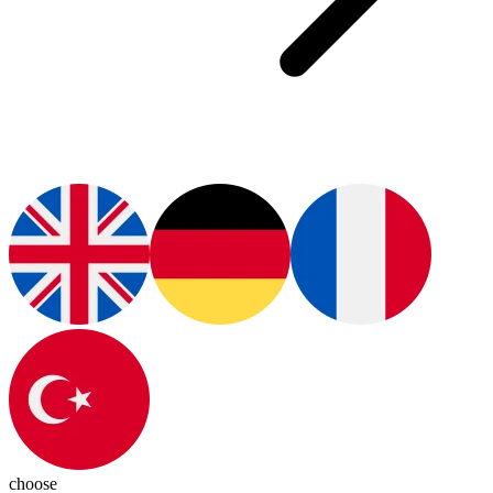
choose