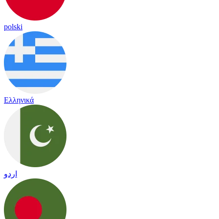
polski
Ελληνικά
اردو