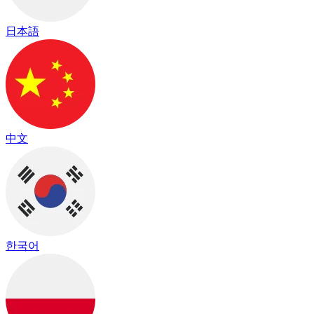
日本語
中文
한국어