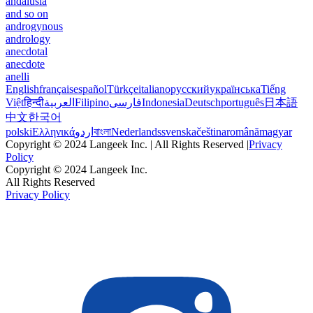
andalusia
and so on
androgynous
andrology
anecdotal
anecdote
anelli
English
français
español
Türkçe
italiano
русский
українська
Tiếng
Việt
हिन्दी
العربية
Filipino
فارسی
Indonesia
Deutsch
português
日本語
中文
한국어
polski
Ελληνικά
اردو
বাংলা
Nederlands
svenska
čeština
română
magyar
Copyright © 2024 Langeek Inc. | All Rights Reserved |
Privacy
Policy
Copyright © 2024 Langeek Inc.
All Rights Reserved
Privacy Policy