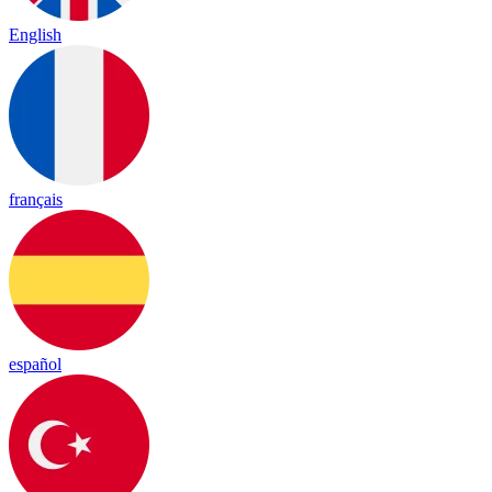
English
français
español