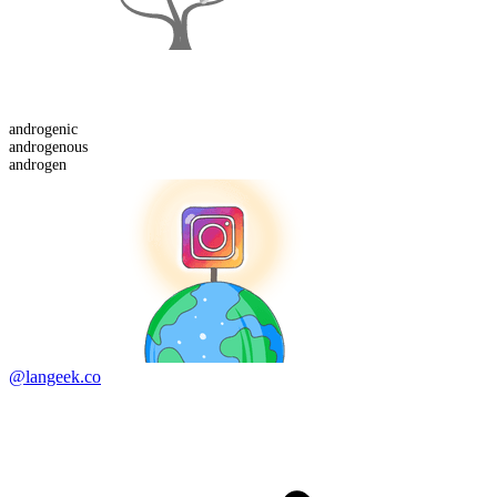
androgen
ic
androgen
ous
androgen
@langeek.co