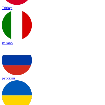
Türkçe
italiano
русский