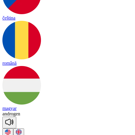
čeština
română
magyar
and
ro
gen