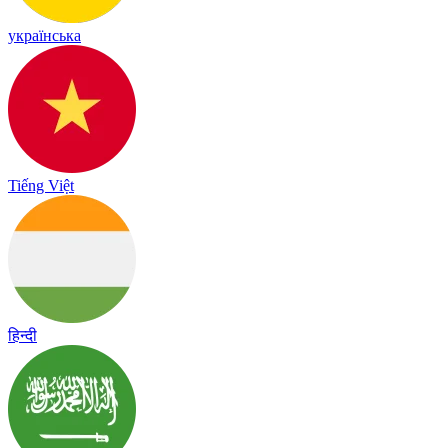
українська
Tiếng Việt
हिन्दी