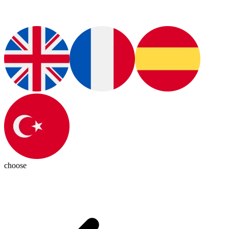
choose