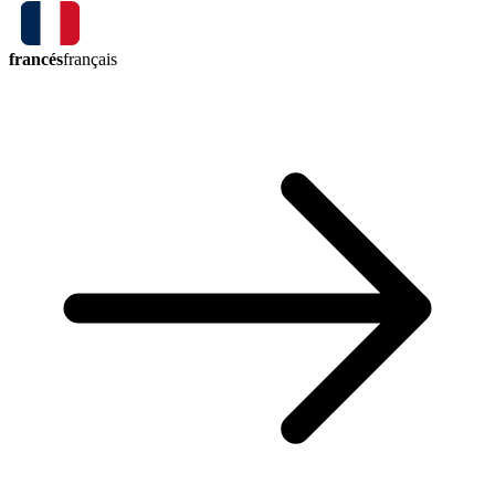
francés
français