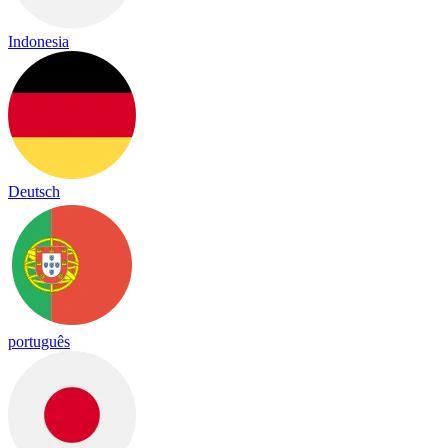
Indonesia
Deutsch
português