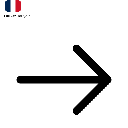
francés
français