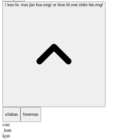
/ˌkɒn.fə.ˈmeɪ.ʃən hɪə.rɪng/
or /kon.fē.mei.shēn hie.ring/
sílabas
fonemas
con
ˌkɒn
kon