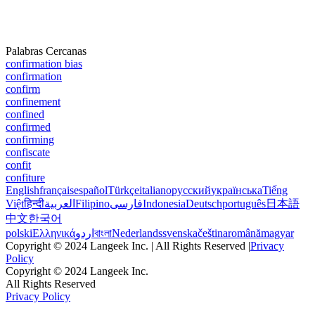
Palabras Cercanas
confirmation bias
confirmation
confirm
confinement
confined
confirmed
confirming
confiscate
confit
confiture
English
français
español
Türkçe
italiano
русский
українська
Tiếng
Việt
हिन्दी
العربية
Filipino
فارسی
Indonesia
Deutsch
português
日本語
中文
한국어
polski
Ελληνικά
اردو
বাংলা
Nederlands
svenska
čeština
română
magyar
Copyright © 2024 Langeek Inc. | All Rights Reserved |
Privacy
Policy
Copyright © 2024 Langeek Inc.
All Rights Reserved
Privacy Policy