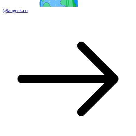
@langeek.co