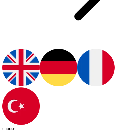
choose