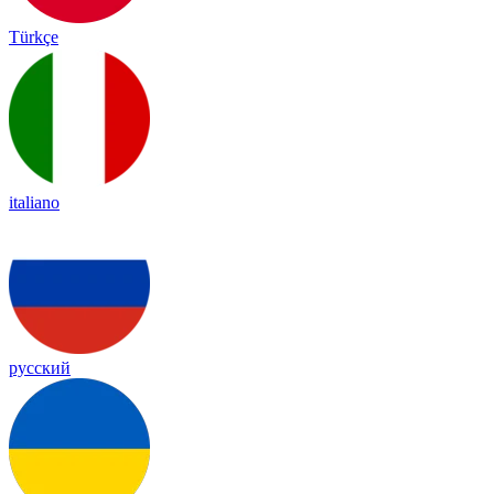
Türkçe
italiano
русский