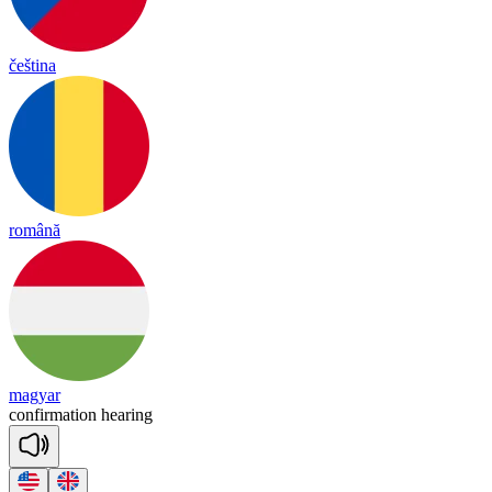
čeština
română
magyar
con
fir
ma
tion
hea
ring