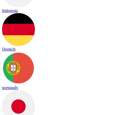
Indonesia
Deutsch
português