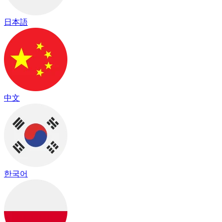
日本語
中文
한국어