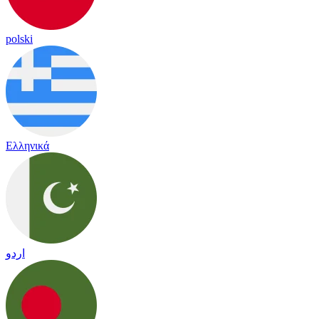
polski
Ελληνικά
اردو