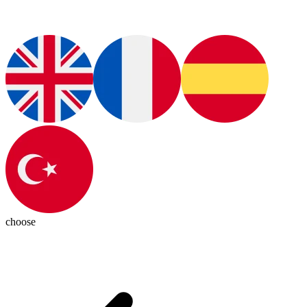
choose