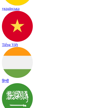
українська
Tiếng Việt
हिन्दी