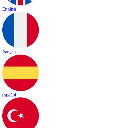
English
français
español