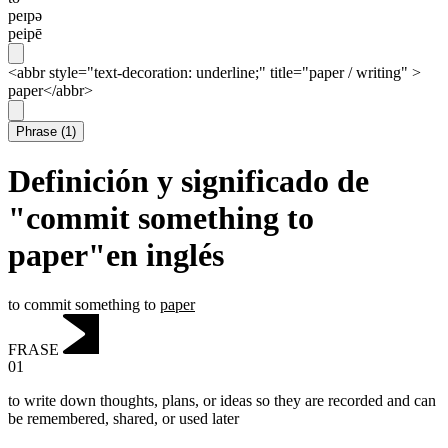
peɪpə
peipē
<abbr style="text-decoration: underline;" title="paper / writing" >
paper</abbr>
Phrase
(
1
)
Definición y significado de
"commit something to
paper"en inglés
to commit something to
paper
FRASE
01
to write down thoughts, plans, or ideas so they are recorded and can
be remembered, shared, or used later