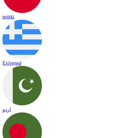
polski
Ελληνικά
اردو