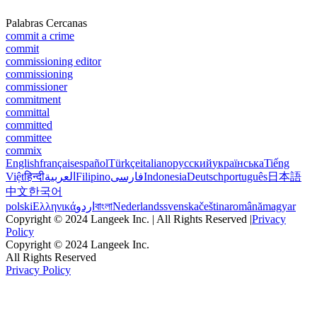
Palabras Cercanas
commit a crime
commit
commissioning editor
commissioning
commissioner
commitment
committal
committed
committee
commix
English
français
español
Türkçe
italiano
русский
українська
Tiếng
Việt
हिन्दी
العربية
Filipino
فارسی
Indonesia
Deutsch
português
日本語
中文
한국어
polski
Ελληνικά
اردو
বাংলা
Nederlands
svenska
čeština
română
magyar
Copyright © 2024 Langeek Inc. | All Rights Reserved |
Privacy
Policy
Copyright © 2024 Langeek Inc.
All Rights Reserved
Privacy Policy