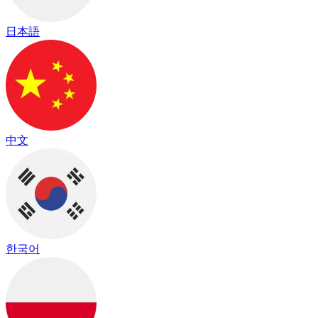
日本語
中文
한국어