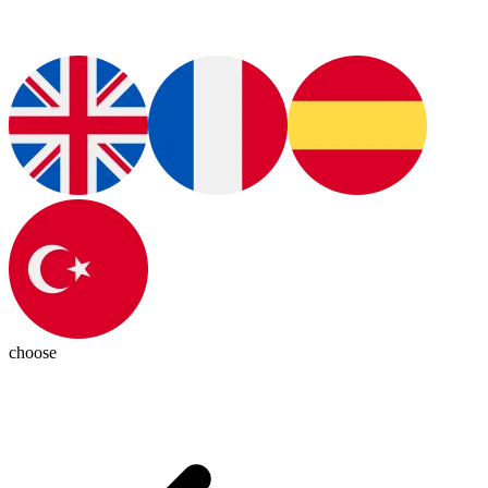
choose