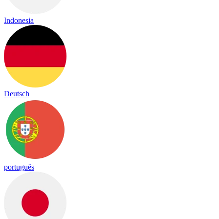
Indonesia
Deutsch
português