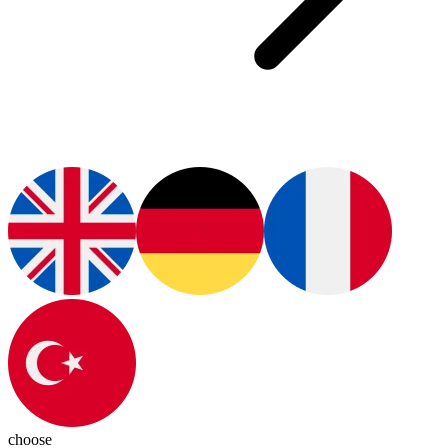
choose