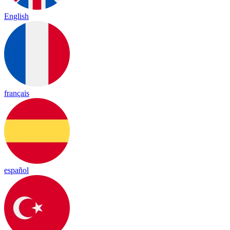
English
français
español