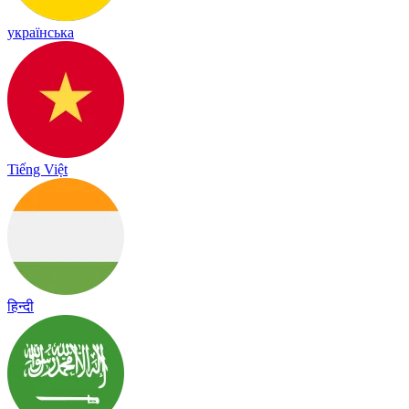
українська
Tiếng Việt
हिन्दी