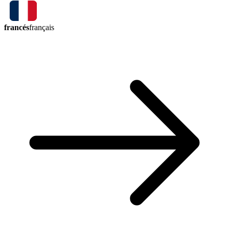
francés
français