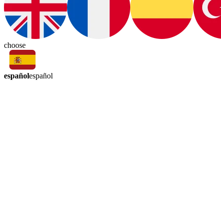
choose
español
español