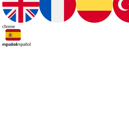
choose
español
español