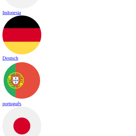
Indonesia
Deutsch
português