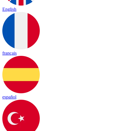
English
français
español