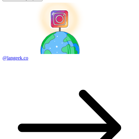
@langeek.co