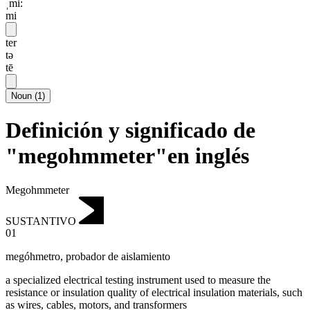
ˌmi:
mi
ter
tə
tē
Noun
(
1
)
Definición y significado de
"megohmmeter"en inglés
Megohmmeter
SUSTANTIVO
01
megóhmetro
,
probador de aislamiento
a specialized electrical testing instrument used to measure the
resistance or insulation quality of electrical insulation materials, such
as wires, cables, motors, and transformers