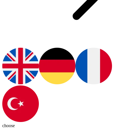
choose