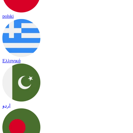
polski
Ελληνικά
اردو