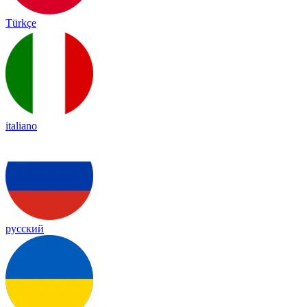
Türkçe
italiano
русский