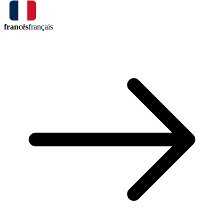
francés
français