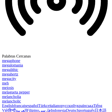
Palabras Cercanas
megaphone
megalomania
megalithic
megahertz
megacity
meh
meiosis
melagueta pepper
melancholia
melancholic
English
français
español
Türkçe
italiano
русский
українська
Tiếng
Việt
हिन्दी
العربية
Filipino
فارسی
Indonesia
Deutsch
português
日本語