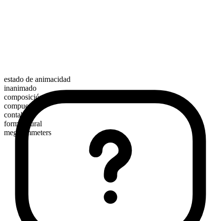
estado de animacidad
inanimado
composición morfológica
compuesto
contable
forma plural
megohmmeters