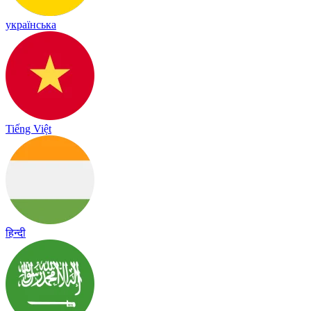
українська
Tiếng Việt
हिन्दी