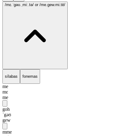
/mɛ.ˈgəʊ.ˌmi:.tə/
or /me.gew.mi.tē/
sílabas
fonemas
me
mɛ
me
goh
ˈgəʊ
gew
mme