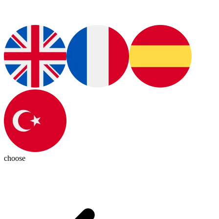
choose