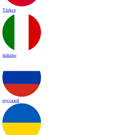
Türkçe
italiano
русский