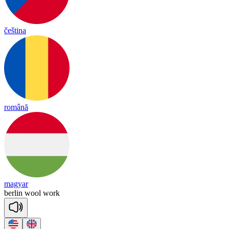
čeština
română
magyar
ber
lin
wool
work