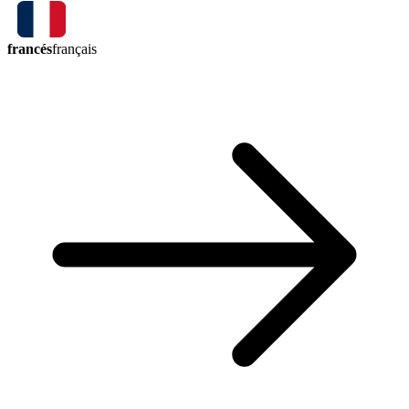
francés
français