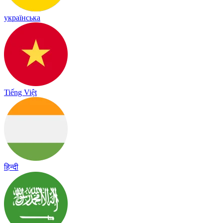
українська
Tiếng Việt
हिन्दी