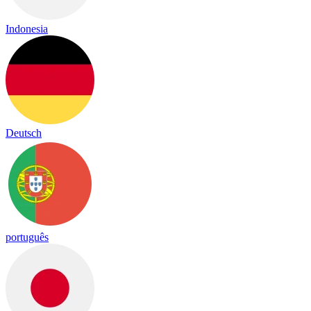
Indonesia
Deutsch
português