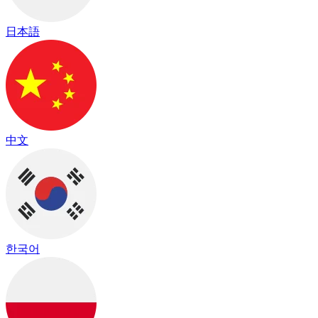
日本語
中文
한국어