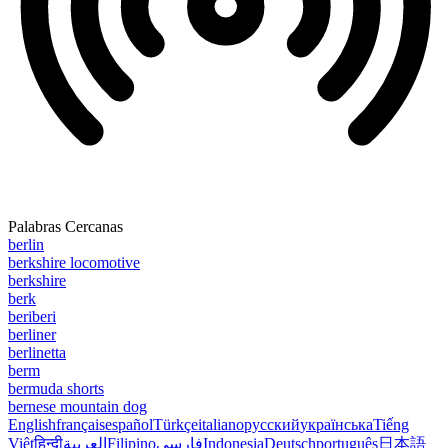
Palabras Cercanas
berlin
berkshire locomotive
berkshire
berk
beriberi
berliner
berlinetta
berm
bermuda shorts
bernese mountain dog
English
français
español
Türkçe
italiano
русский
українська
Tiếng
Việt
हिन्दी
العربية
Filipino
فارسی
Indonesia
Deutsch
português
日本語