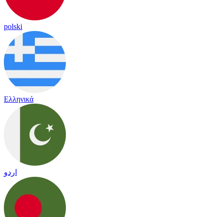
polski
Ελληνικά
اردو