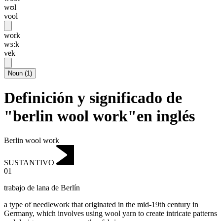
wʊl
vool
work
wɜ:k
vēk
Noun
(
1
)
Definición y significado de
"berlin wool work"en inglés
Berlin wool work
SUSTANTIVO
01
trabajo de lana de Berlín
a type of needlework that originated in the mid-19th century in
Germany, which involves using wool yarn to create intricate patterns