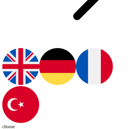
choose