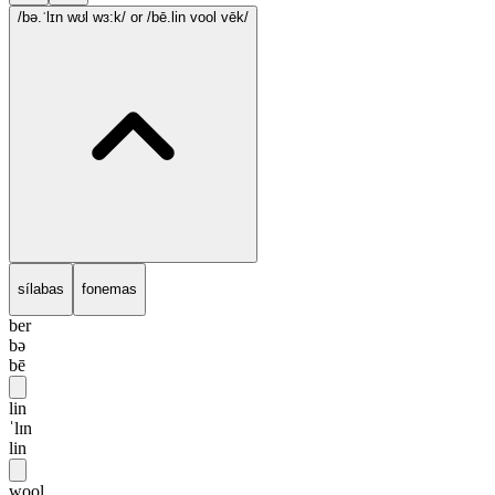
/bə.ˈlɪn wʊl wɜ:k/
or /bē.lin vool vēk/
sílabas
fonemas
ber
bə
bē
lin
ˈlɪn
lin
wool