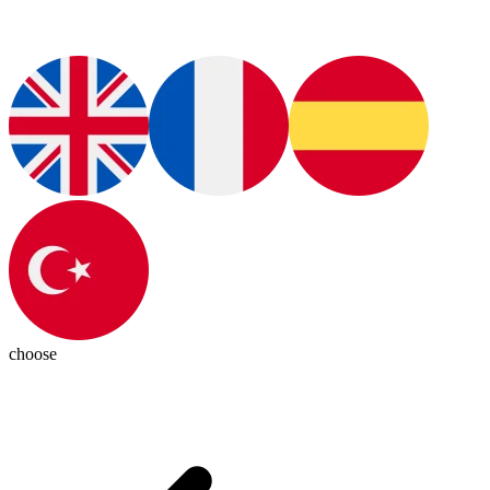
choose