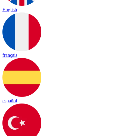
English
français
español