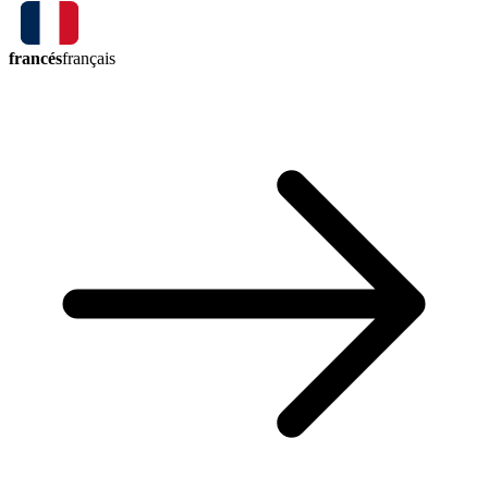
francés
français