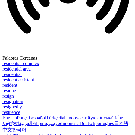
Palabras Cercanas
residential complex
residential area
residential
resident assistant
resident
residue
resign
resignation
resignedly
resilience
English
français
español
Türkçe
italiano
русский
українська
Tiếng
Việt
हिन्दी
العربية
Filipino
فارسی
Indonesia
Deutsch
português
日本語
中文
한국어