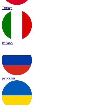
Türkçe
italiano
русский