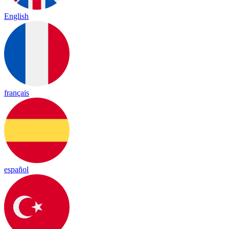
English
français
español