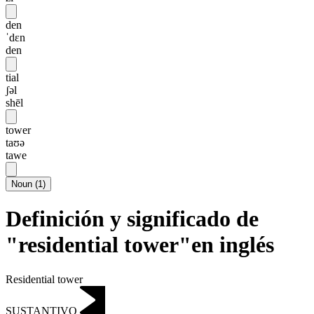
den
ˈdɛn
den
tial
ʃəl
shēl
tower
taʊə
tawe
Noun
(
1
)
Definición y significado de
"residential tower"en inglés
Residential tower
SUSTANTIVO