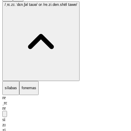
/ˌrɛ.zɪ.ˈdɛn.ʃəl taʊə/
or /re.zi.den.shēl tawe/
sílabas
fonemas
re
ˌrɛ
re
si
zɪ
zi