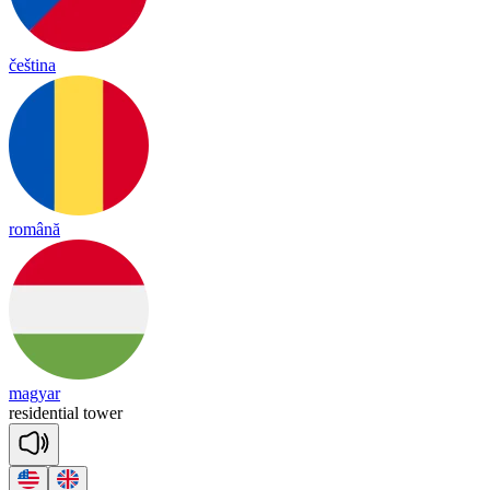
čeština
română
magyar
re
si
den
tial
tower