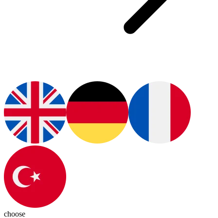
choose