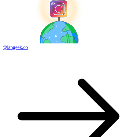
@langeek.co