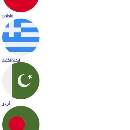
polski
Ελληνικά
اردو