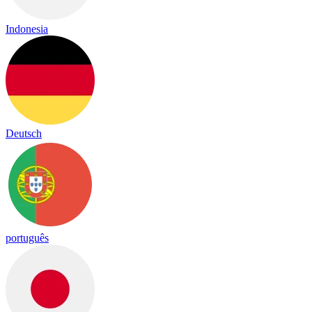
Indonesia
Deutsch
português