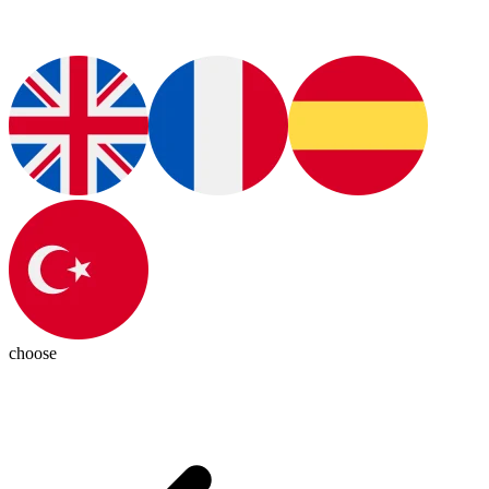
choose