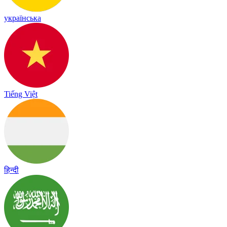
українська
Tiếng Việt
हिन्दी