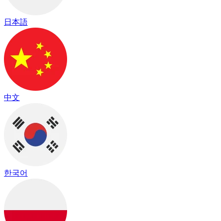
日本語
中文
한국어