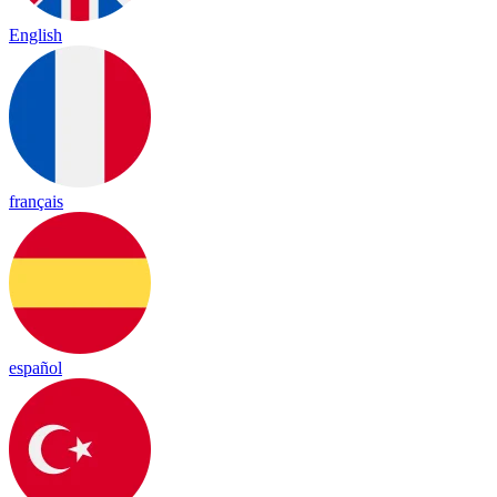
English
français
español