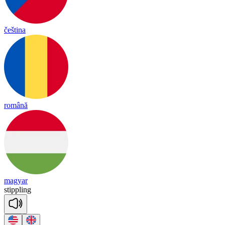
čeština
română
magyar
stipp
ling