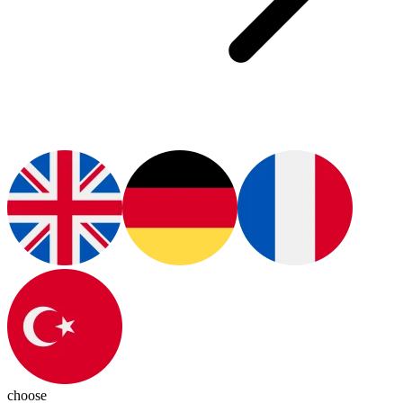
choose