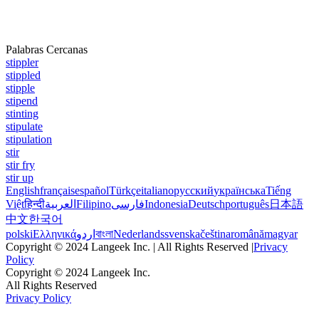
Palabras Cercanas
stippler
stippled
stipple
stipend
stinting
stipulate
stipulation
stir
stir fry
stir up
English
français
español
Türkçe
italiano
русский
українська
Tiếng
Việt
हिन्दी
العربية
Filipino
فارسی
Indonesia
Deutsch
português
日本語
中文
한국어
polski
Ελληνικά
اردو
বাংলা
Nederlands
svenska
čeština
română
magyar
Copyright © 2024 Langeek Inc. | All Rights Reserved |
Privacy
Policy
Copyright © 2024 Langeek Inc.
All Rights Reserved
Privacy Policy