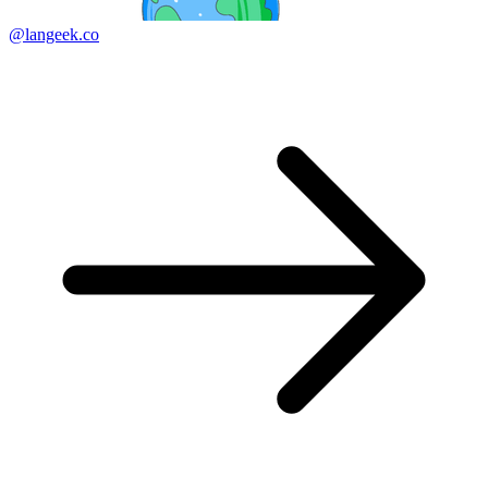
@langeek.co