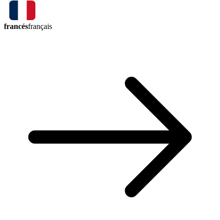
francés
français