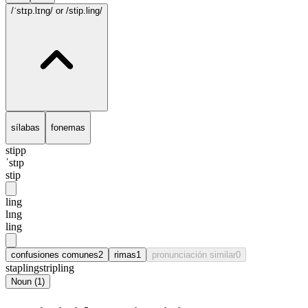
/ˈstɪp.lɪng/
or /stip.ling/
sílabas
fonemas
stipp
ˈstɪp
stip
ling
lɪng
ling
confusiones comunes
2
rimas
1
pronunciación similar
0
stapling
stripling
Noun
(
1
)