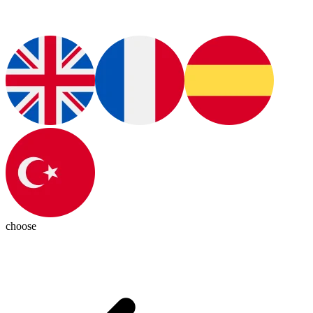
choose