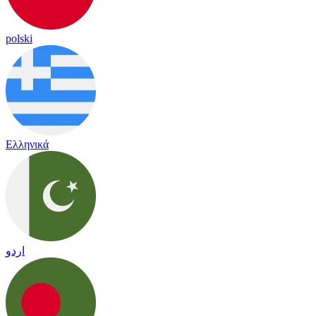
polski
Ελληνικά
اردو