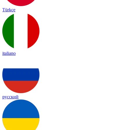
Türkçe
italiano
русский