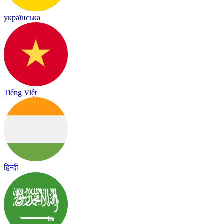
українська
Tiếng Việt
हिन्दी