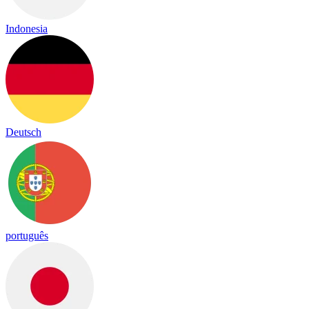
Indonesia
Deutsch
português