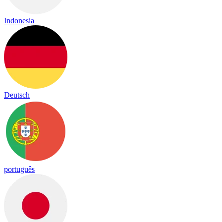
Indonesia
Deutsch
português