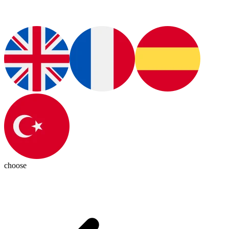
choose