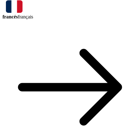
francés
français