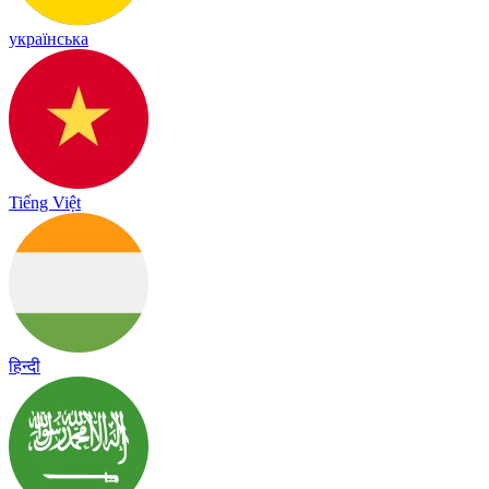
українська
Tiếng Việt
हिन्दी