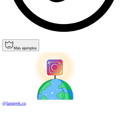
Más ejemplos
@langeek.co