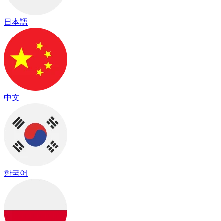
日本語
中文
한국어