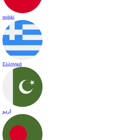
polski
Ελληνικά
اردو