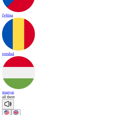
čeština
română
magyar
all
there