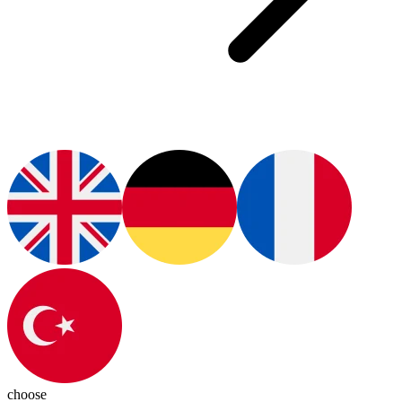
choose