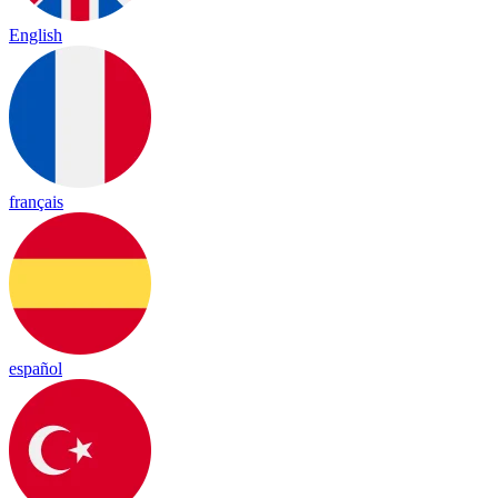
English
français
español