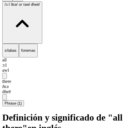
/ɔ:l ðɛə/
or /awl dheē/
sílabas
fonemas
all
ɔ:l
awl
there
ðɛə
dheē
Phrase
(
1
)
Definición y significado de "all