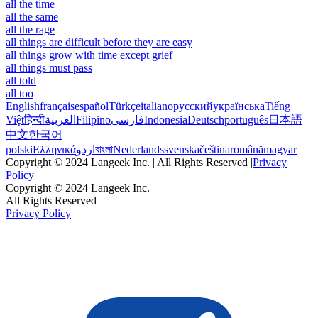
all the time
all the same
all the rage
all things are difficult before they are easy
all things grow with time except grief
all things must pass
all told
all too
English
français
español
Türkçe
italiano
русский
українська
Tiếng
Việt
हिन्दी
العربية
Filipino
فارسی
Indonesia
Deutsch
português
日本語
中文
한국어
polski
Ελληνικά
اردو
বাংলা
Nederlands
svenska
čeština
română
magyar
Copyright © 2024 Langeek Inc. | All Rights Reserved |
Privacy
Policy
Copyright © 2024 Langeek Inc.
All Rights Reserved
Privacy Policy