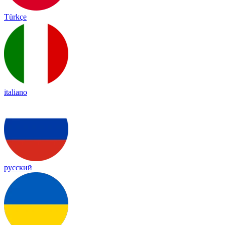
Türkçe
italiano
русский