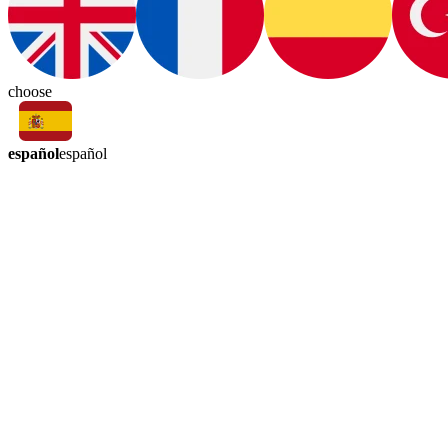
choose
español
español