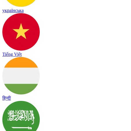
українська
Tiếng Việt
हिन्दी