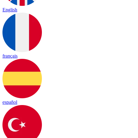
English
français
español