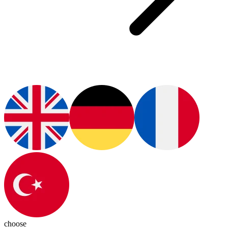
choose