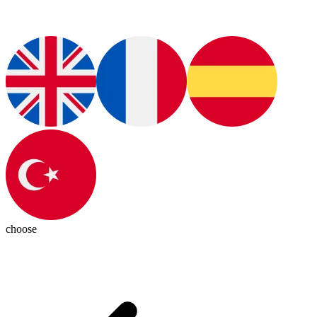
choose