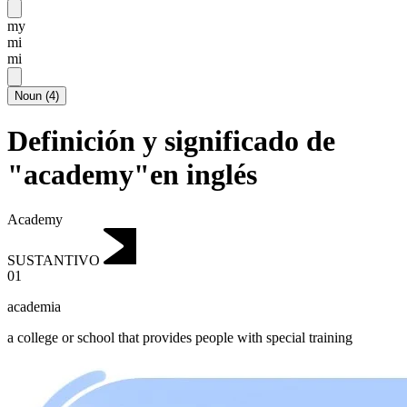
my
mi
mi
Noun
(
4
)
Definición y significado de
"academy"en inglés
Academy
SUSTANTIVO
01
academia
a college or school that provides people with special training