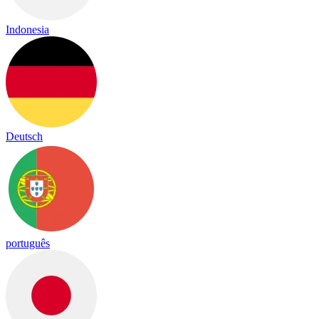
Indonesia
Deutsch
português