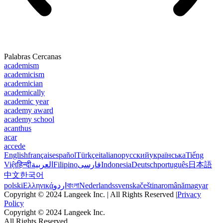
Palabras Cercanas
academism
academicism
academician
academically
academic year
academy award
academy school
acanthus
acar
accede
English
français
español
Türkçe
italiano
русский
українська
Tiếng
Việt
हिन्दी
العربية
Filipino
فارسی
Indonesia
Deutsch
português
日本語
中文
한국어
polski
Ελληνικά
اردو
বাংলা
Nederlands
svenska
čeština
română
magyar
Copyright © 2024 Langeek Inc. | All Rights Reserved |
Privacy
Policy
Copyright © 2024 Langeek Inc.
All Rights Reserved