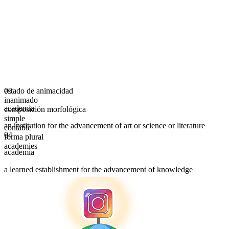
estado de animacidad
03
inanimado
academia
composición morfológica
simple
an institution for the advancement of art or science or literature
contable
04
forma plural
academies
academia
a learned establishment for the advancement of knowledge