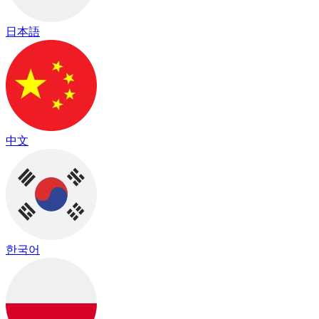
日本語
中文
한국어