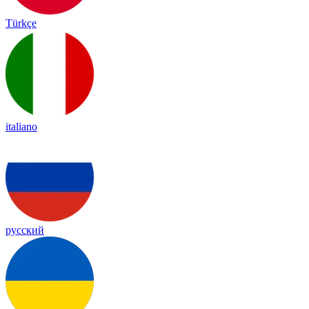
Türkçe
italiano
русский