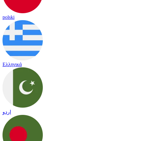
polski
Ελληνικά
اردو