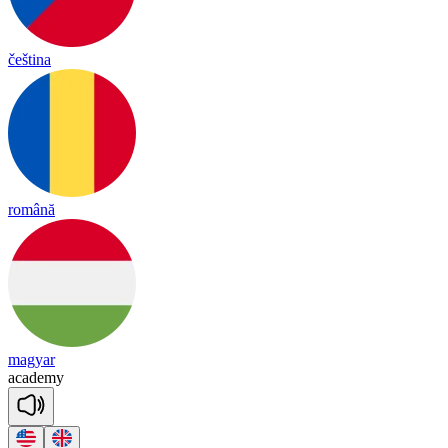
čeština
română
magyar
a
ca
de
my