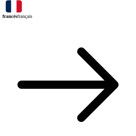
francés
français