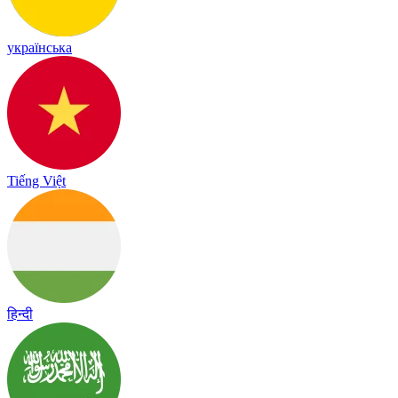
українська
Tiếng Việt
हिन्दी