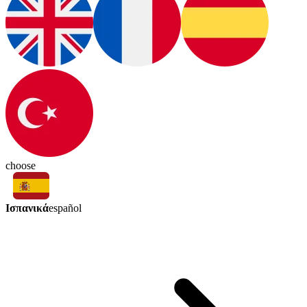
choose
Ισπανικά
español