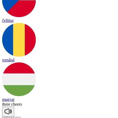
čeština
română
magyar
three
cheers