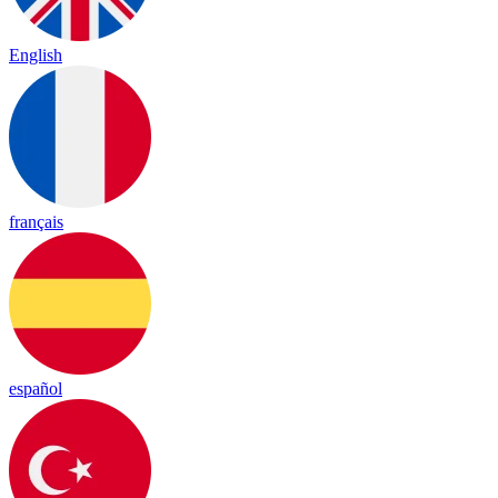
English
français
español