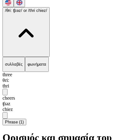
/θri: ʧɪəz/
or /thri chiez/
συλλαβές
φωνήματα
three
θri:
thri
cheers
ʧɪəz
chiez
Phrase
(
1
)
Ορισμός και σημασία του