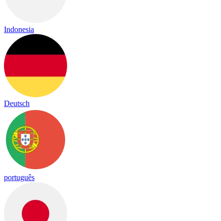
Indonesia
Deutsch
português