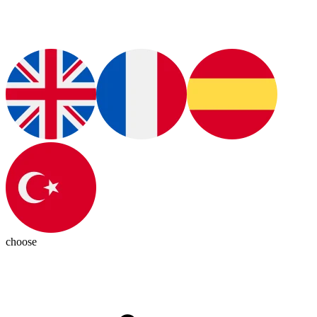
choose