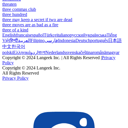
threaten
three commas club
three hundred
three may keep a secret if two are dead
three moves are as bad as a fire
three of a kind
English
français
español
Türkçe
italiano
русский
українська
Tiếng
Việt
हिन्दी
العربية
Filipino
فارسی
Indonesia
Deutsch
português
日本語
中文
한국어
polski
Ελληνικά
اردو
বাংলা
Nederlands
svenska
čeština
română
magyar
Copyright © 2024 Langeek Inc. | All Rights Reserved |
Privacy
Policy
Copyright © 2024 Langeek Inc.
All Rights Reserved
Privacy Policy