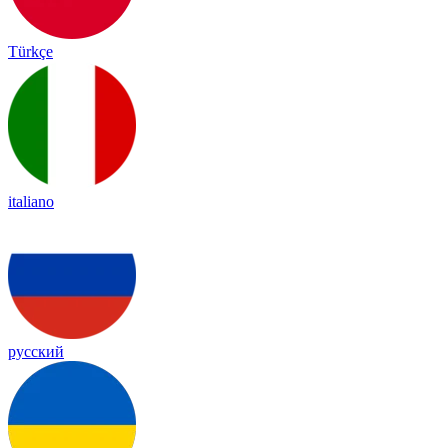
Türkçe
italiano
русский