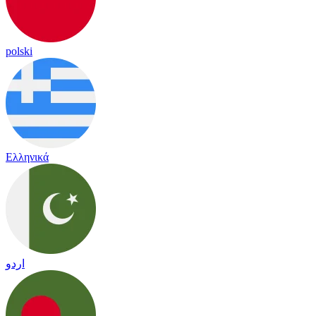
polski
Ελληνικά
اردو