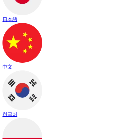
日本語
中文
한국어