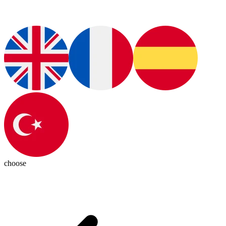
choose