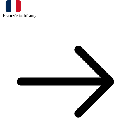
Französisch
français