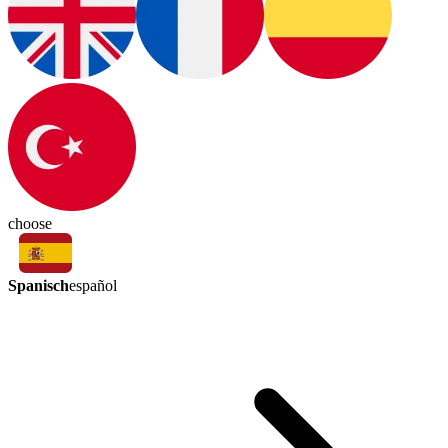
choose
Spanisch
español