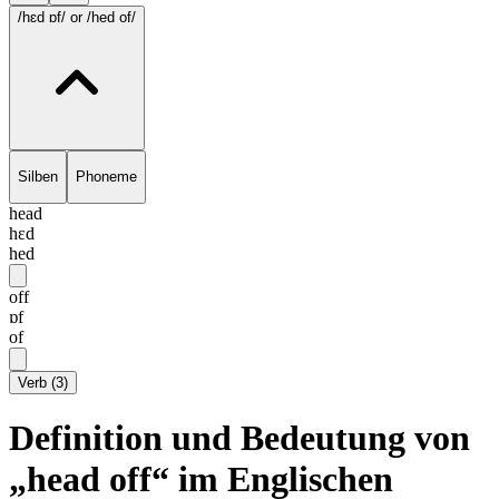
/hɛd ɒf/
or /hed of/
Silben
Phoneme
head
hɛd
hed
off
ɒf
of
Verb
(
3
)
Definition und Bedeutung von
„head off“ im Englischen