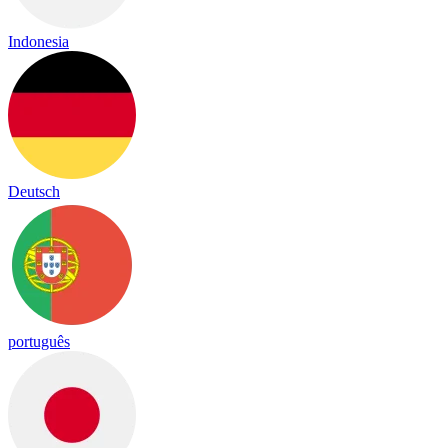
Indonesia
Deutsch
português