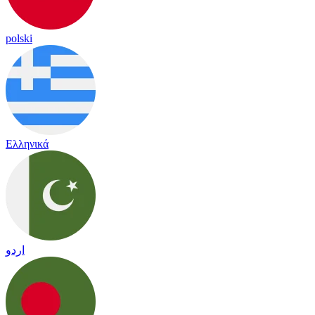
polski
Ελληνικά
اردو