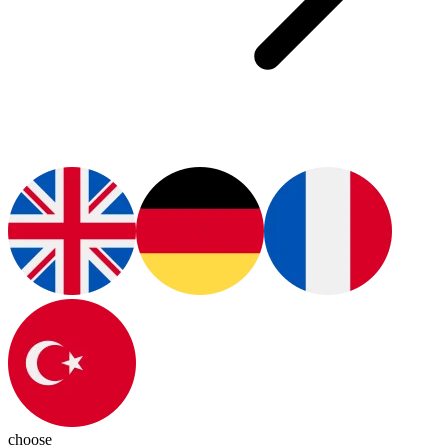
choose