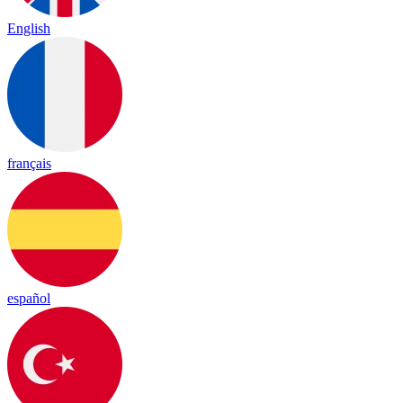
English
français
español