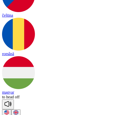
čeština
română
magyar
to
head
off