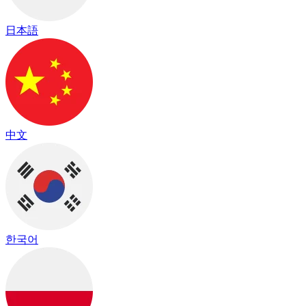
日本語
中文
한국어