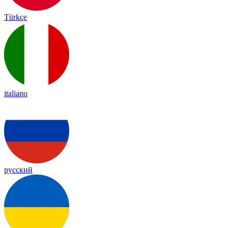
Türkçe
italiano
русский