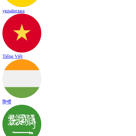
українська
Tiếng Việt
हिन्दी