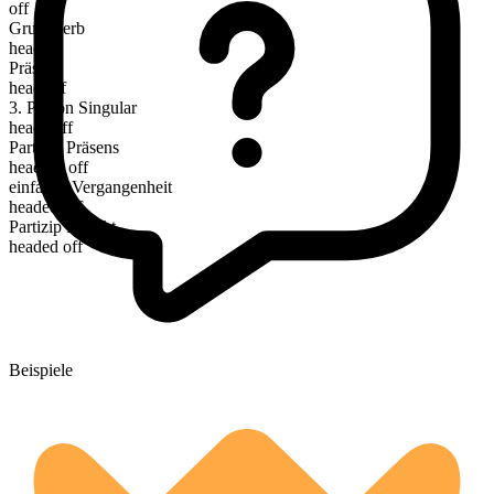
off
Grundverb
head
Präsens
head off
3. Person Singular
heads off
Partizip Präsens
heading off
einfache Vergangenheit
headed off
Partizip Perfekt
headed off
Beispiele