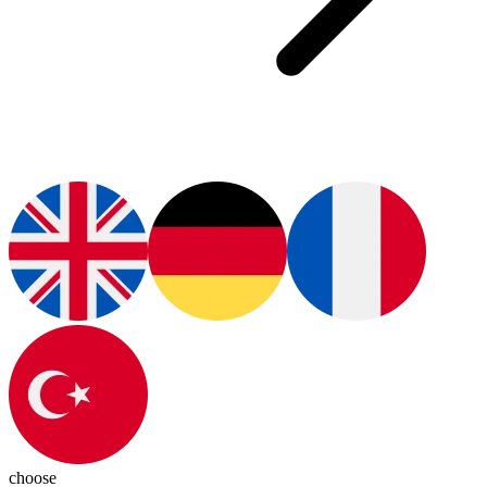
choose