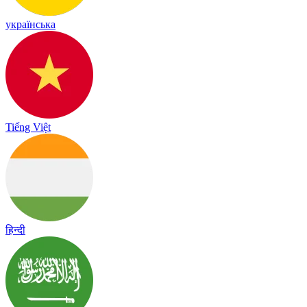
українська
Tiếng Việt
हिन्दी