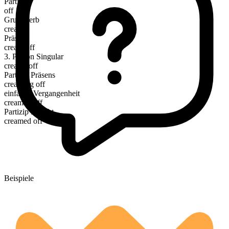
Partikel
off
Grundverb
cream
Präsens
cream off
3. Person Singular
creams off
Partizip Präsens
creaming off
einfache Vergangenheit
creamed off
Partizip Perfekt
creamed off
Beispiele