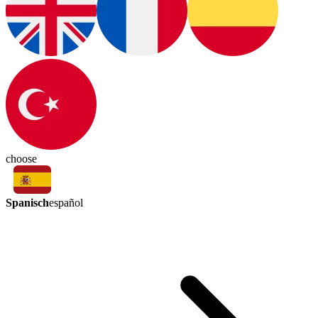
choose
Spanisch
español