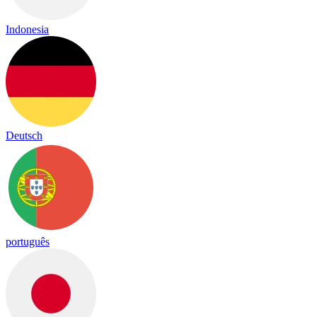
Indonesia
Deutsch
português