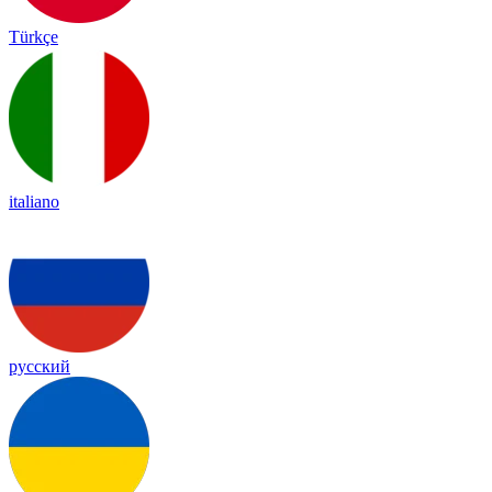
Türkçe
italiano
русский