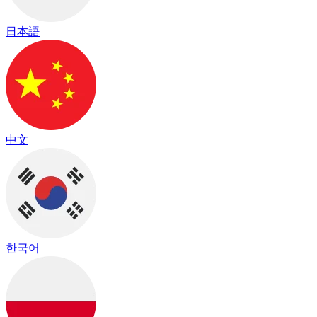
日本語
中文
한국어