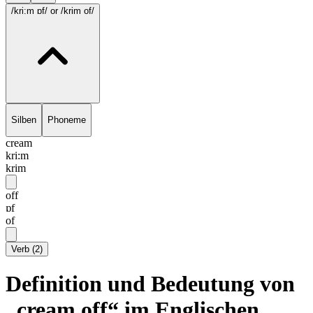
/kri:m ɒf/
or /krim of/
Silben
Phoneme
cream
kri:m
krim
off
ɒf
of
Verb
(
2
)
Definition und Bedeutung von
„cream off“ im Englischen