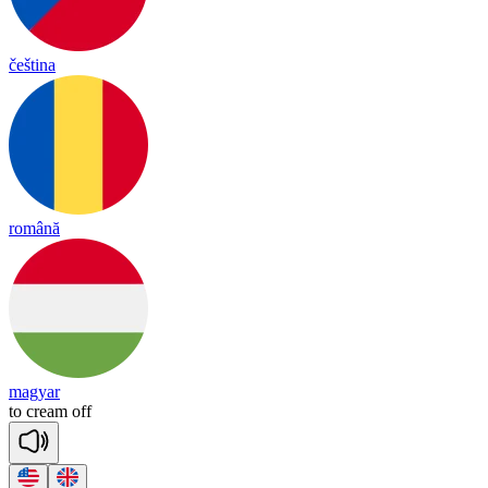
čeština
română
magyar
to
cream
off