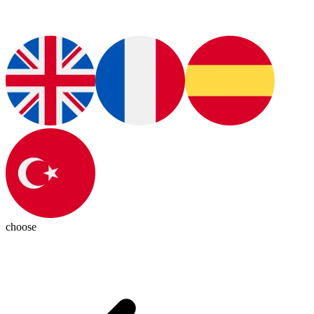
choose