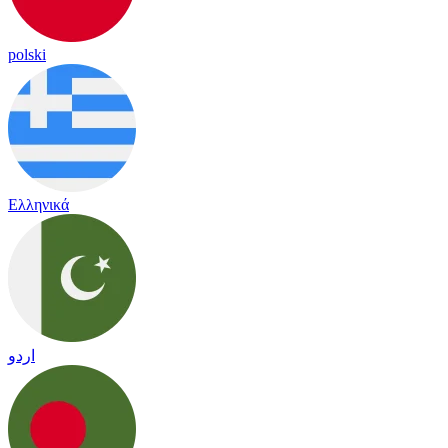
polski
Ελληνικά
اردو