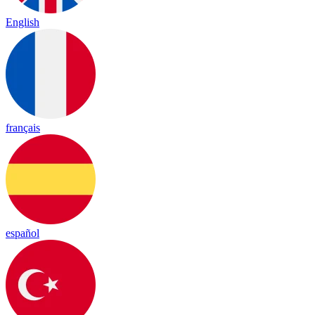
English
français
español