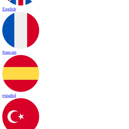
English
français
español