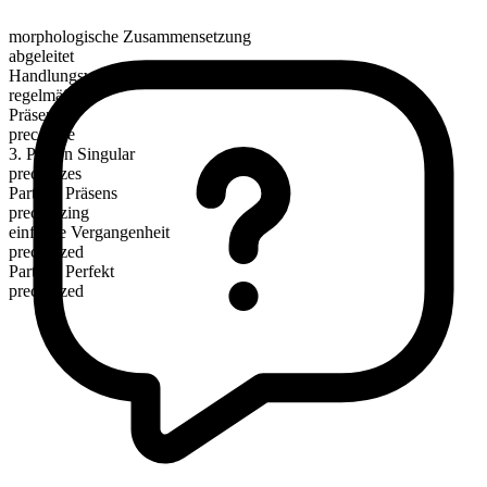
morphologische Zusammensetzung
abgeleitet
Handlungsverb
regelmäßig
Präsens
preconize
3. Person Singular
preconizes
Partizip Präsens
preconizing
einfache Vergangenheit
preconized
Partizip Perfekt
preconized