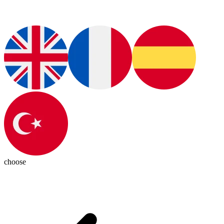
choose