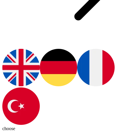
choose