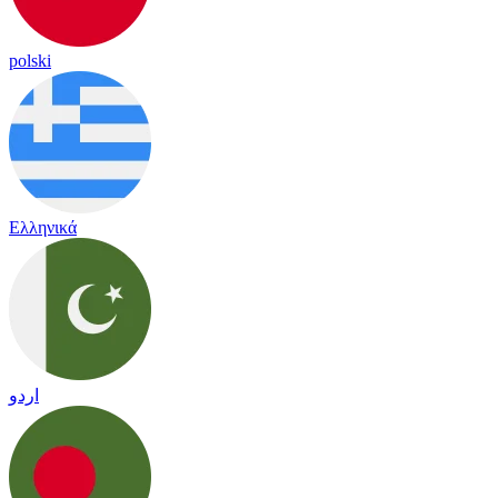
polski
Ελληνικά
اردو