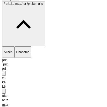
/ˈpri:.kə.naɪz/
or /pri.kē.naiz/
Silben
Phoneme
pre
ˈpri:
pri
co
kə
kē
nize
naɪz
naiz