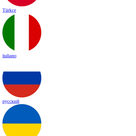
Türkçe
italiano
русский