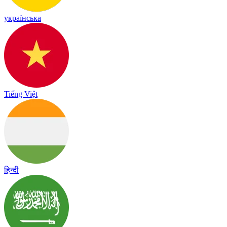
українська
Tiếng Việt
हिन्दी