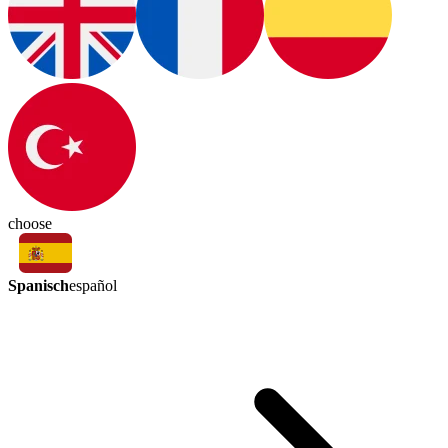
choose
Spanisch
español