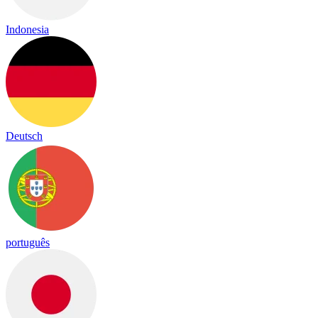
Indonesia
Deutsch
português