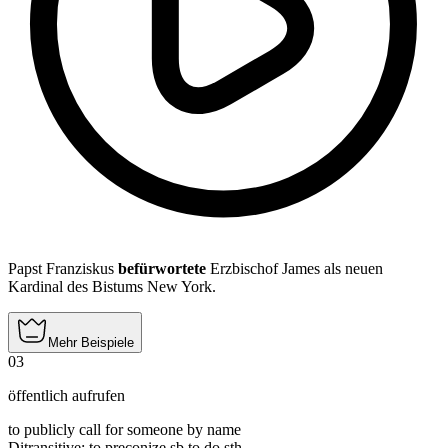
Papst Franziskus
befürwortete
Erzbischof James als neuen
Kardinal des Bistums New York.
Mehr Beispiele
03
öffentlich aufrufen
to publicly call for someone by name
Ditransitive
:
to preconize
sb to do sth