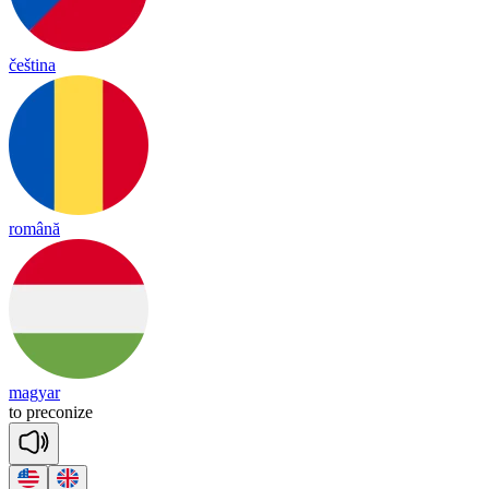
čeština
română
magyar
to
pre
co
nize