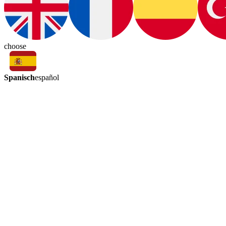
choose
Spanisch
español