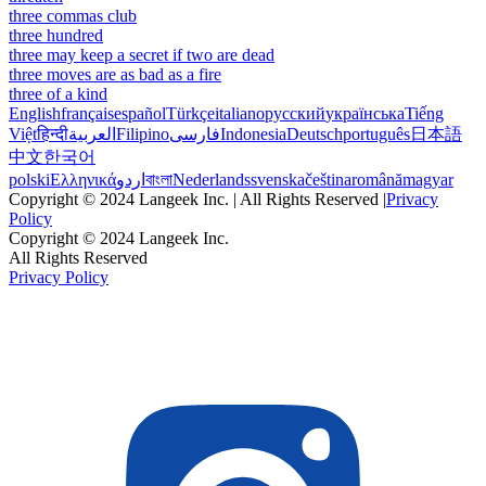
three commas club
three hundred
three may keep a secret if two are dead
three moves are as bad as a fire
three of a kind
English
français
español
Türkçe
italiano
русский
українська
Tiếng
Việt
हिन्दी
العربية
Filipino
فارسی
Indonesia
Deutsch
português
日本語
中文
한국어
polski
Ελληνικά
اردو
বাংলা
Nederlands
svenska
čeština
română
magyar
Copyright © 2024 Langeek Inc. | All Rights Reserved |
Privacy
Policy
Copyright © 2024 Langeek Inc.
All Rights Reserved
Privacy Policy