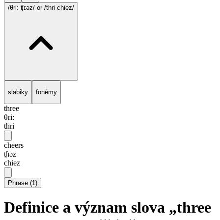
/θri: ʧɪəz/
or /thri chiez/
slabiky
fonémy
three
θri:
thri
cheers
ʧɪəz
chiez
Phrase
(
1
)
Definice a význam slova „three