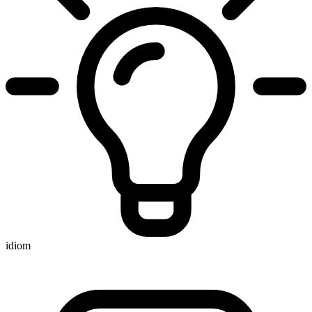
idiom