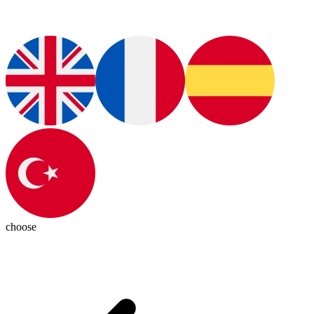
choose