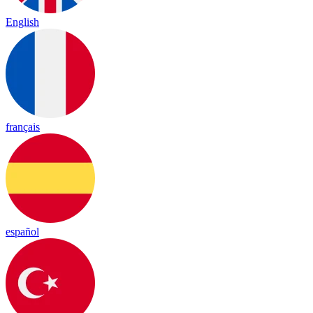
English
français
español