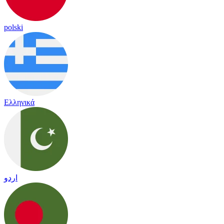
polski
Ελληνικά
اردو