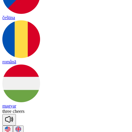
čeština
română
magyar
three
cheers