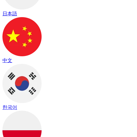
日本語
中文
한국어