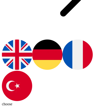
choose