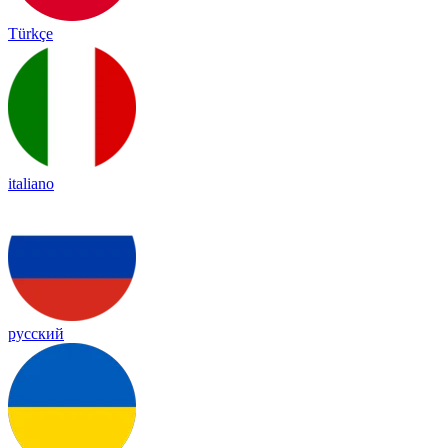
Türkçe
italiano
русский