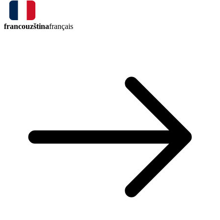
francouzština
français