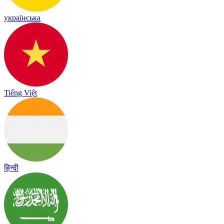
українська
Tiếng Việt
हिन्दी