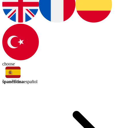
choose
španělština
español