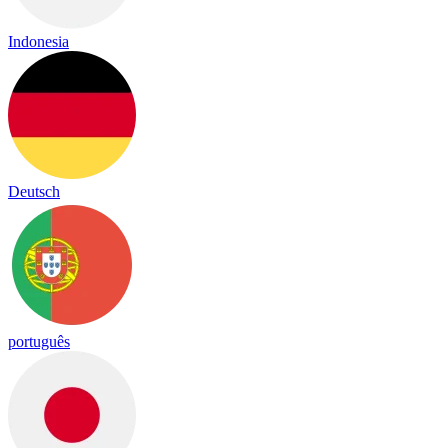
Indonesia
Deutsch
português