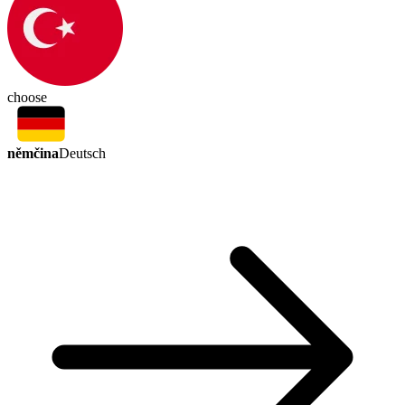
choose
němčina
Deutsch