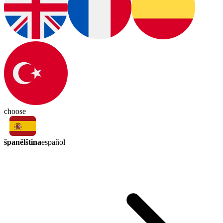
choose
španělština
español