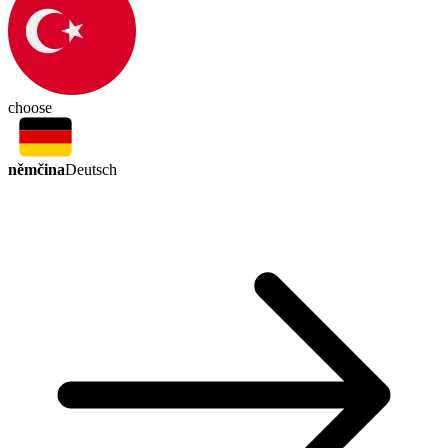
choose
němčina
Deutsch