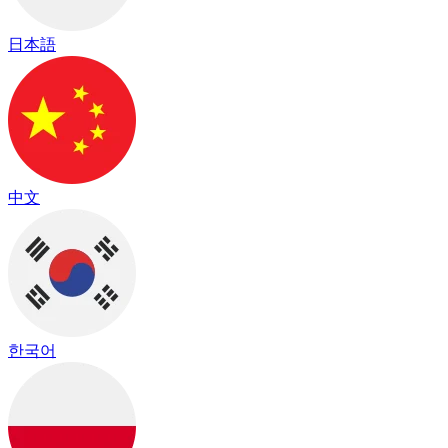
日本語
中文
한국어