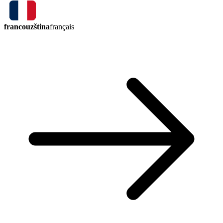
francouzština
français