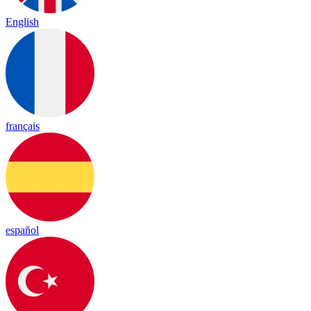
English
français
español