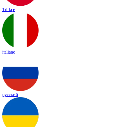
Türkçe
italiano
русский