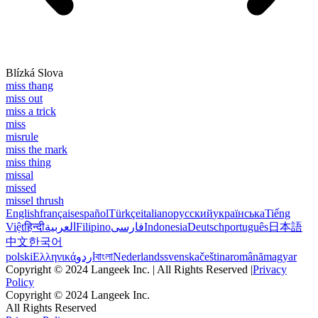
Blízká Slova
miss thang
miss out
miss a trick
miss
misrule
miss the mark
miss thing
missal
missed
missel thrush
English
français
español
Türkçe
italiano
русский
українська
Tiếng
Việt
हिन्दी
العربية
Filipino
فارسی
Indonesia
Deutsch
português
日本語
中文
한국어
polski
Ελληνικά
اردو
বাংলা
Nederlands
svenska
čeština
română
magyar
Copyright © 2024 Langeek Inc. | All Rights Reserved |
Privacy
Policy
Copyright © 2024 Langeek Inc.
All Rights Reserved