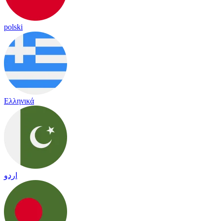
polski
Ελληνικά
اردو