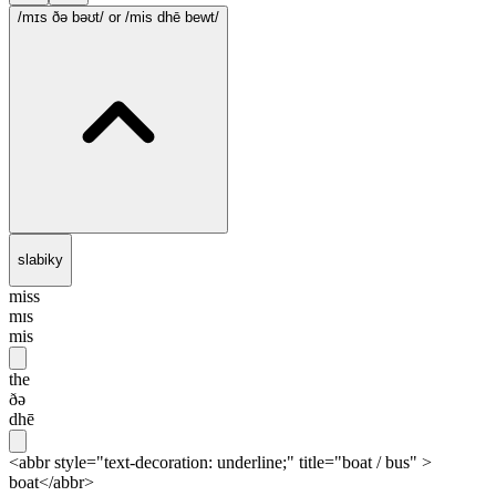
/mɪs ðə bəʊt/
or /mis dhē bewt/
slabiky
miss
mɪs
mis
the
ðə
dhē
<abbr style="text-decoration: underline;" title="boat / bus" >
boat</abbr>