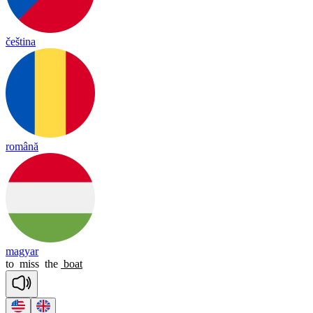
čeština
română
magyar
to
miss
the
boat