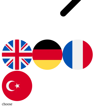
choose