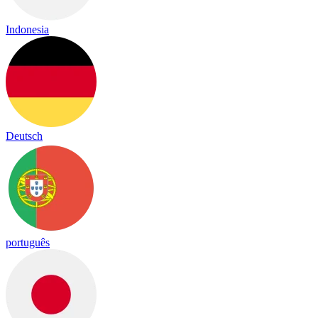
Indonesia
Deutsch
português