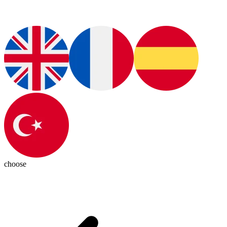
choose