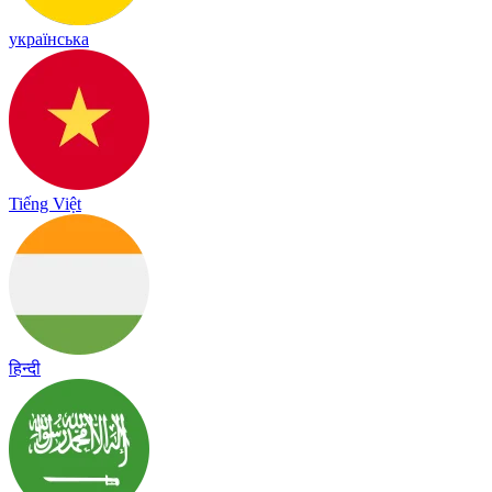
українська
Tiếng Việt
हिन्दी