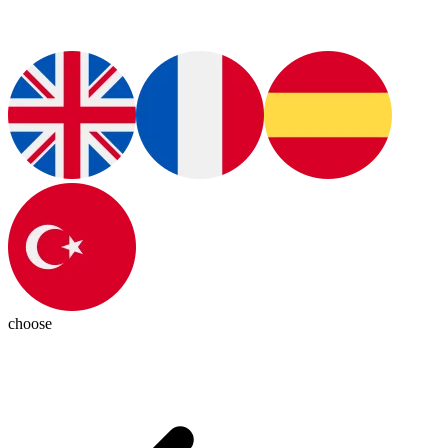
choose