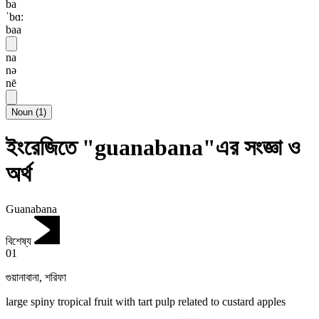
ba
ˈbɑ:
baa
na
nə
nē
Noun
(
1
)
ইংরেজিতে "guanabana"এর সংজ্ঞা ও
অর্থ
Guanabana
বিশেষ্য
01
গুয়ানাবানা
,
শরিফা
large spiny tropical fruit with tart pulp related to custard apples