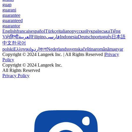
guap
guarani
guarantee
guaranteed
guarantor
English
français
español
Türkçe
italiano
русский
українська
Tiếng
Việt
हिन्दी
العربية
Filipino
فارسی
Indonesia
Deutsch
português
日本語
中文
한국어
polski
Ελληνικά
اردو
বাংলা
Nederlands
svenska
čeština
română
magyar
Copyright © 2024 Langeek Inc. | All Rights Reserved |
Privacy
Policy
Copyright © 2024 Langeek Inc.
All Rights Reserved
Privacy Policy