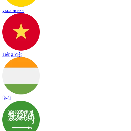
українська
Tiếng Việt
हिन्दी