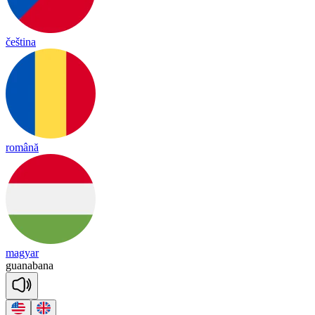
čeština
română
magyar
gua
na
ba
na