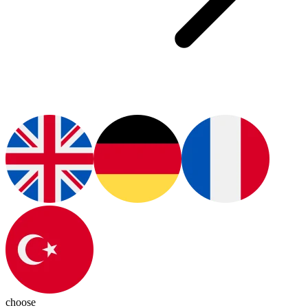
choose