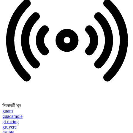
নিকটবর্তী শব্দ
guam
guacamole
gt racing
gruyere
grunts