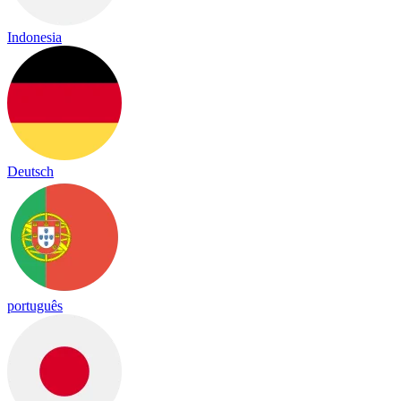
Indonesia
Deutsch
português