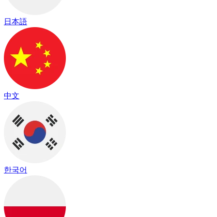
日本語
中文
한국어