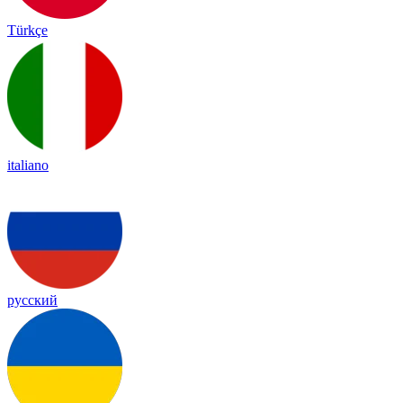
Türkçe
italiano
русский