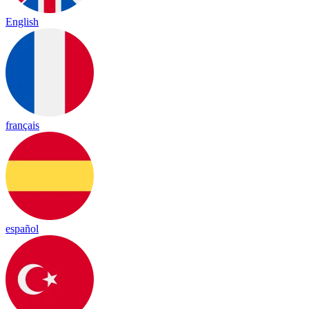
English
français
español