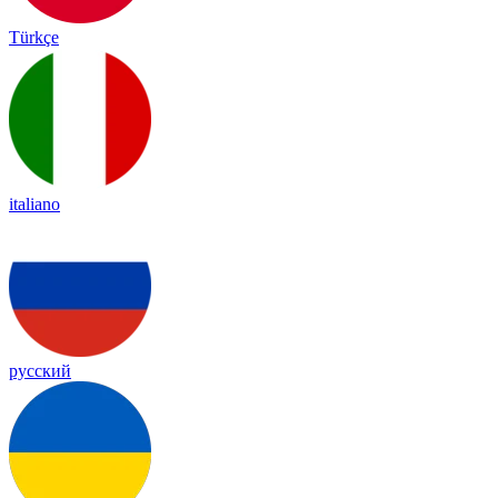
Türkçe
italiano
русский