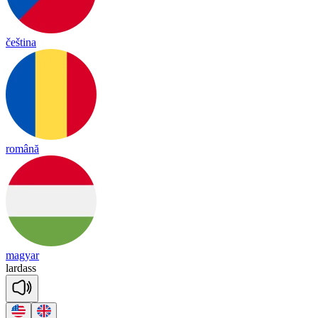
čeština
română
magyar
lard
ass