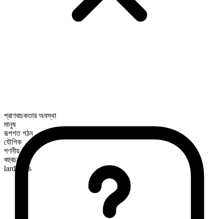
প্রাণবাচকতার অবস্থা
মানুষ
রূপগত গঠন
যৌগিক
গণনীয়
বহুবচন রূপ
lardasses