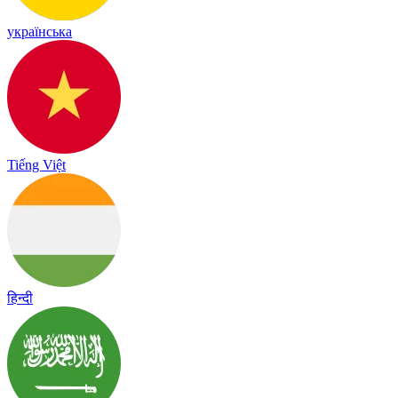
українська
Tiếng Việt
हिन्दी