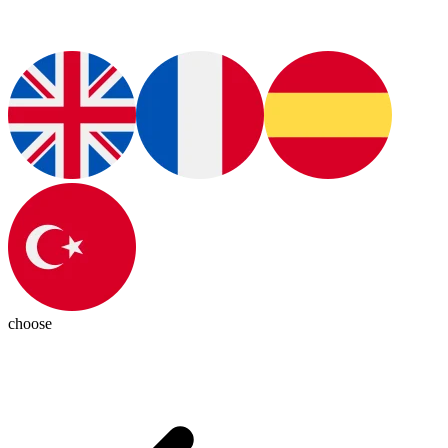
choose