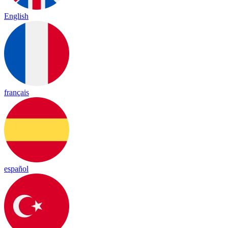
English
français
español