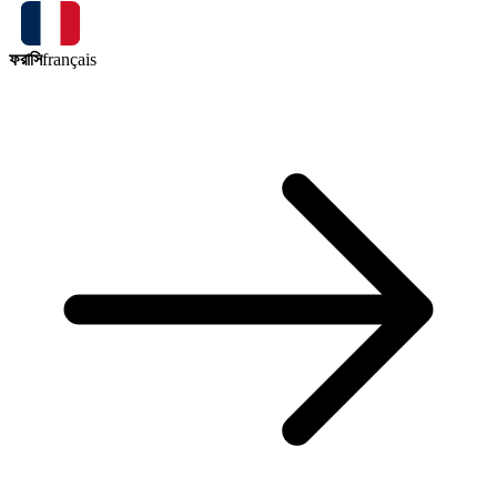
ফরাসি
français