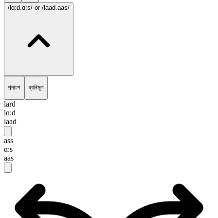
/lɑ:d.ɑ:s/
or /laad.aas/
শব্দাংশ
ধ্বনিমূল
lard
lɑ:d
laad
ass
ɑ:s
aas