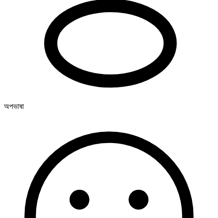
অপভাষা