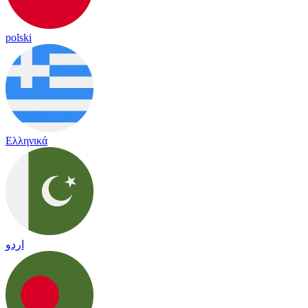
polski
Ελληνικά
اردو