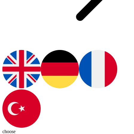
choose