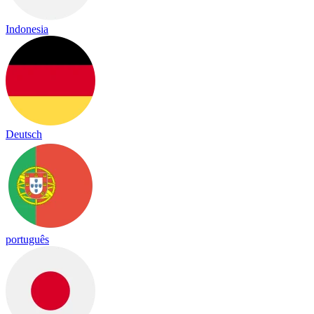
Indonesia
Deutsch
português