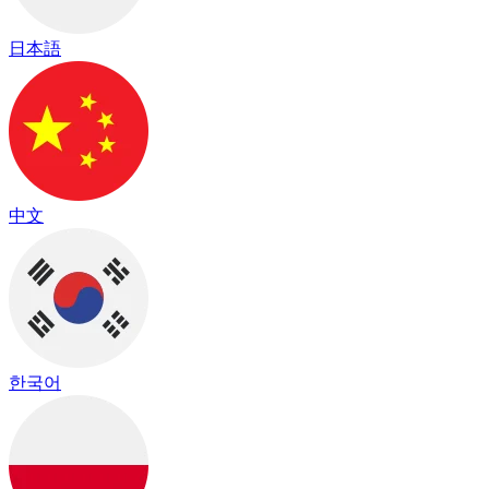
日本語
中文
한국어