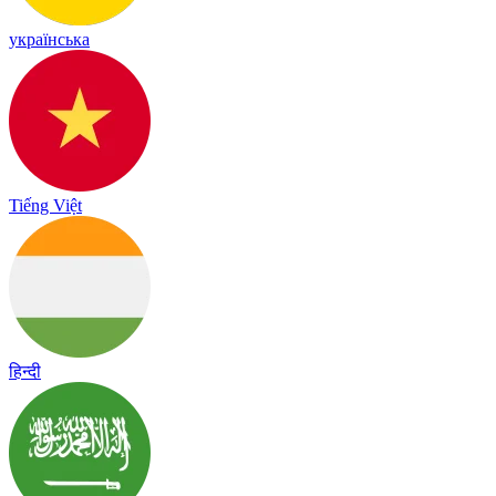
українська
Tiếng Việt
हिन्दी