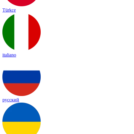
Türkçe
italiano
русский