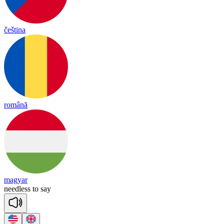
čeština
română
magyar
need
less
to
say