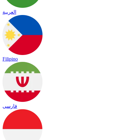
العربية
Filipino
فارسی