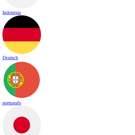
Indonesia
Deutsch
português