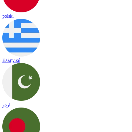
polski
Ελληνικά
اردو