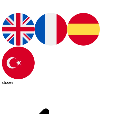
choose