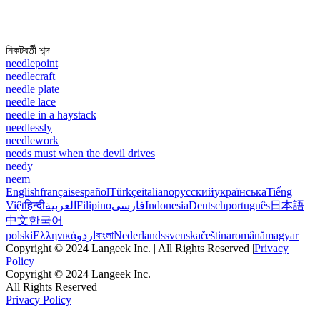
নিকটবর্তী শব্দ
needlepoint
needlecraft
needle plate
needle lace
needle in a haystack
needlessly
needlework
needs must when the devil drives
needy
neem
English
français
español
Türkçe
italiano
русский
українська
Tiếng
Việt
हिन्दी
العربية
Filipino
فارسی
Indonesia
Deutsch
português
日本語
中文
한국어
polski
Ελληνικά
اردو
বাংলা
Nederlands
svenska
čeština
română
magyar
Copyright © 2024 Langeek Inc. | All Rights Reserved |
Privacy
Policy
Copyright © 2024 Langeek Inc.
All Rights Reserved
Privacy Policy