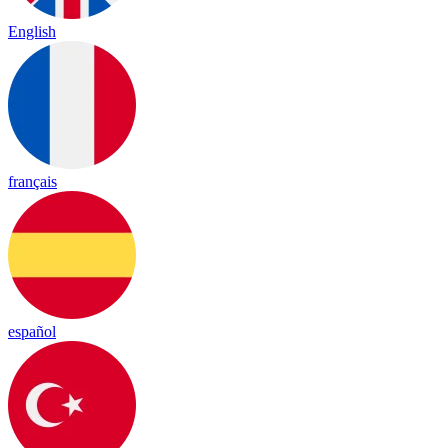
English
français
español