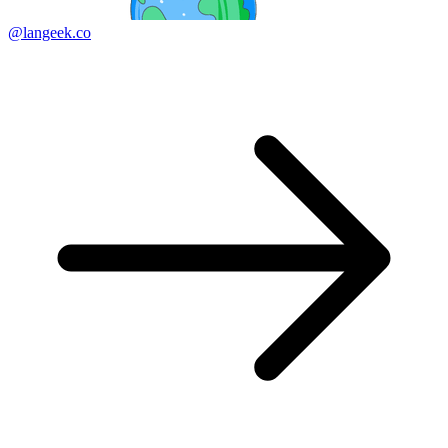
@langeek.co