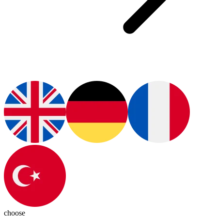
choose