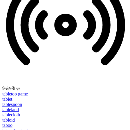
নিকটবর্তী শব্দ
tabletop game
tablet
tablespoon
tableland
tablecloth
tabloid
taboo