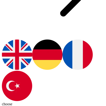
choose