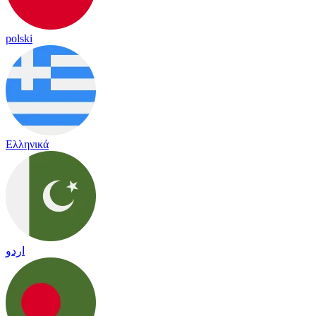
polski
Ελληνικά
اردو