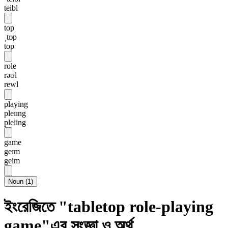
teibl
top
ˌtɒp
top
role
rəʊl
rewl
playing
pleɪɪng
pleiing
game
geɪm
geim
Noun
(
1
)
ইংরেজিতে "tabletop role-playing
game"এর সংজ্ঞা ও অর্থ