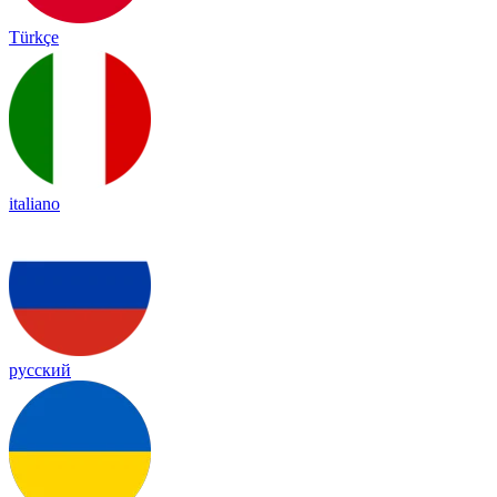
Türkçe
italiano
русский