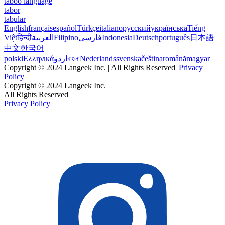
taboo language
tabor
tabular
English
français
español
Türkçe
italiano
русский
українська
Tiếng
Việt
हिन्दी
العربية
Filipino
فارسی
Indonesia
Deutsch
português
日本語
中文
한국어
polski
Ελληνικά
اردو
বাংলা
Nederlands
svenska
čeština
română
magyar
Copyright © 2024 Langeek Inc. | All Rights Reserved |
Privacy
Policy
Copyright © 2024 Langeek Inc.
All Rights Reserved
Privacy Policy