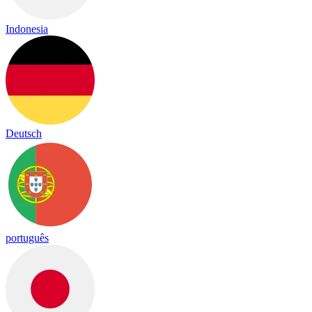
Indonesia
Deutsch
português