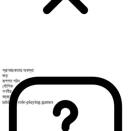
প্রাণবাচকতার অবস্থা
জড়
রূপগত গঠন
যৌগিক
গণনীয়
বহুবচন রূপ
tabletop role-playing games