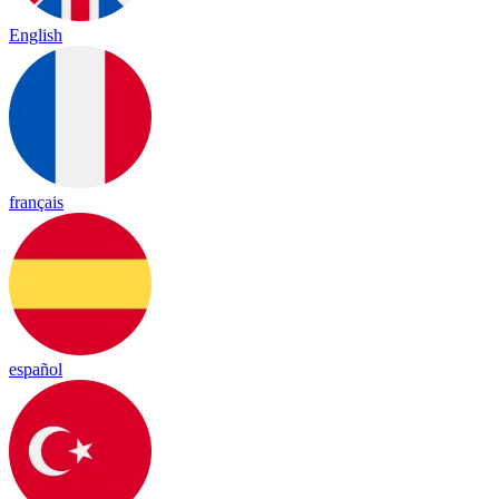
English
français
español