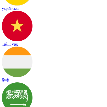
українська
Tiếng Việt
हिन्दी