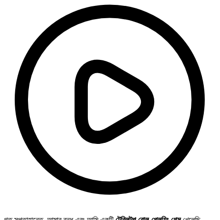
গত সপ্তাহান্তে, আমার বন্ধু এবং আমি একটি
টেবিলটপ রোল-প্লেয়িং গেম
খেলেছি