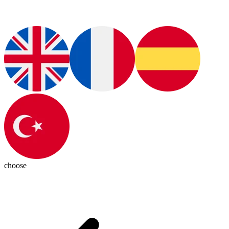
choose