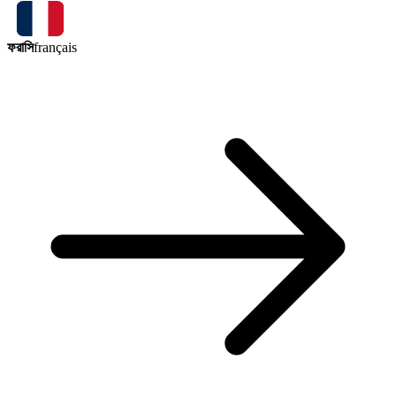
ফরাসি
français