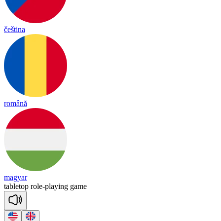
čeština
română
magyar
table
top
role
-
playing
game