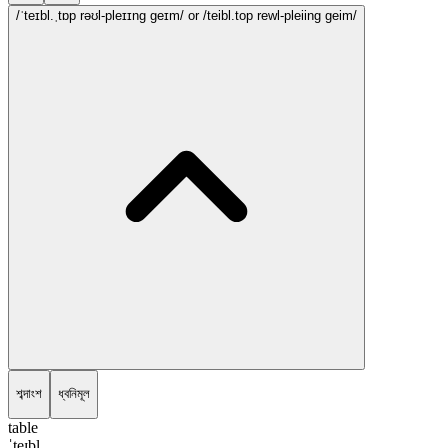
/ˈteɪbl.ˌtɒp rəʊl-pleɪɪng geɪm/
or /teibl.top rewl-pleiing geim/
শব্দাংশ
ধ্বনিমূল
table
ˈteɪbl