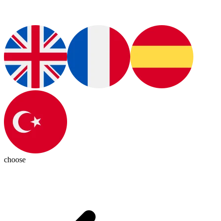
choose