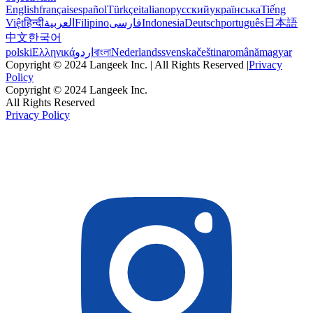
English
français
español
Türkçe
italiano
русский
українська
Tiếng
Việt
हिन्दी
العربية
Filipino
فارسی
Indonesia
Deutsch
português
日本語
中文
한국어
polski
Ελληνικά
اردو
বাংলা
Nederlands
svenska
čeština
română
magyar
Copyright © 2024 Langeek Inc. | All Rights Reserved |
Privacy
Policy
Copyright © 2024 Langeek Inc.
All Rights Reserved
Privacy Policy