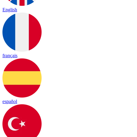
English
français
español