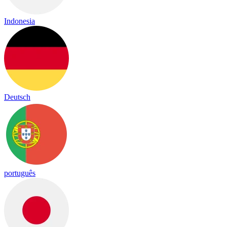
Indonesia
Deutsch
português