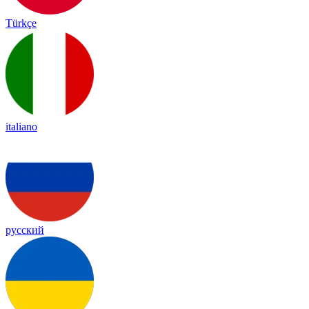
Türkçe
italiano
русский