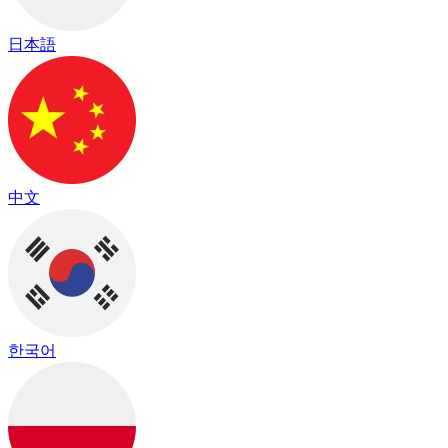
日本語
中文
한국어