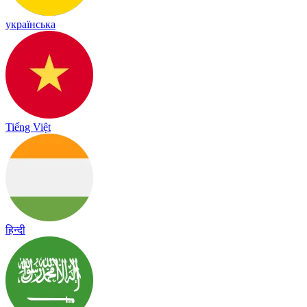
українська
Tiếng Việt
हिन्दी