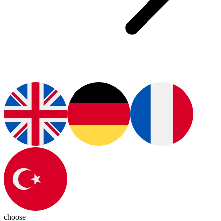
choose