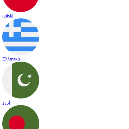
polski
Ελληνικά
اردو