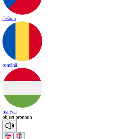
čeština
română
magyar
ob
ject
pro
noun