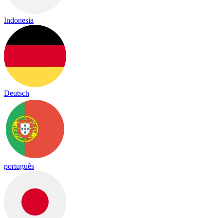
Indonesia
Deutsch
português