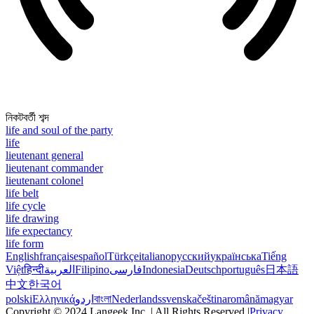
নিকটবর্তী শব্দ
life and soul of the party
life
lieutenant general
lieutenant commander
lieutenant colonel
life belt
life cycle
life drawing
life expectancy
life form
English
français
español
Türkçe
italiano
русский
українська
Tiếng
Việt
हिन्दी
العربية
Filipino
فارسی
Indonesia
Deutsch
português
日本語
中文
한국어
polski
Ελληνικά
اردو
বাংলা
Nederlands
svenska
čeština
română
magyar
Copyright © 2024 Langeek Inc. | All Rights Reserved |
Privacy