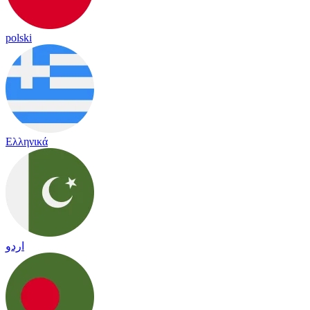
polski
Ελληνικά
اردو