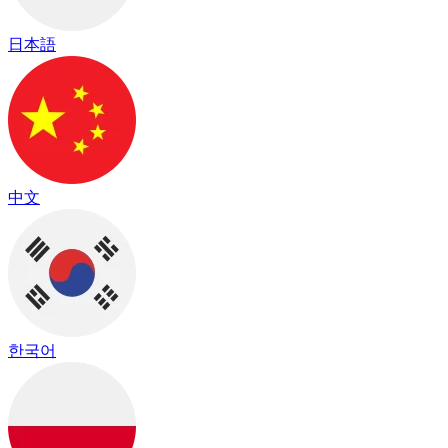
日本語
中文
한국어