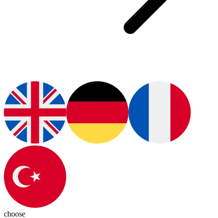
choose