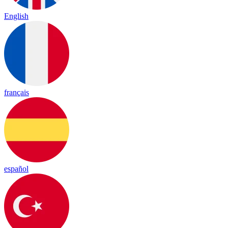
English
français
español