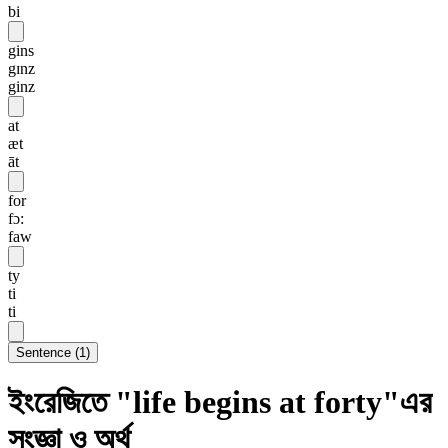
bi
gins
gɪnz
ginz
at
æt
āt
for
fɔ:
faw
ty
ti
ti
Sentence
(
1
)
ইংরেজিতে "life begins at forty"এর
সংজ্ঞা ও অর্থ