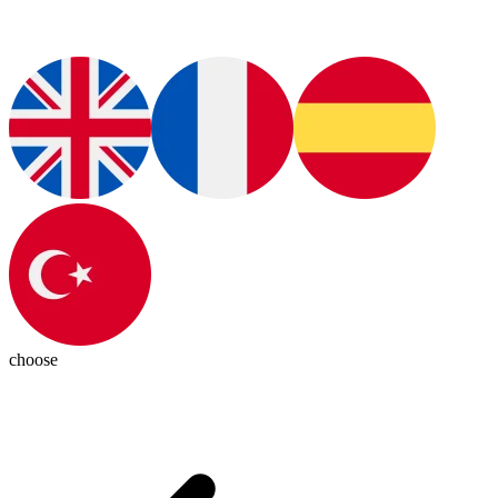
choose