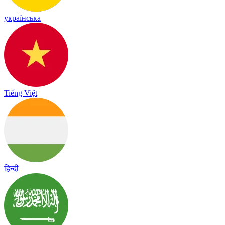
українська
Tiếng Việt
हिन्दी