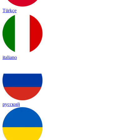
Türkçe
italiano
русский