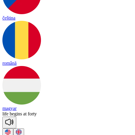
čeština
română
magyar
life
be
gins
at
for
ty