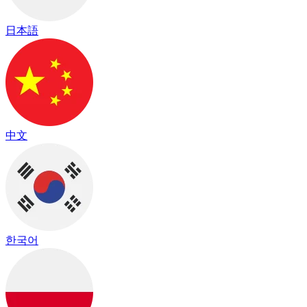
日本語
中文
한국어