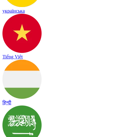
українська
Tiếng Việt
हिन्दी