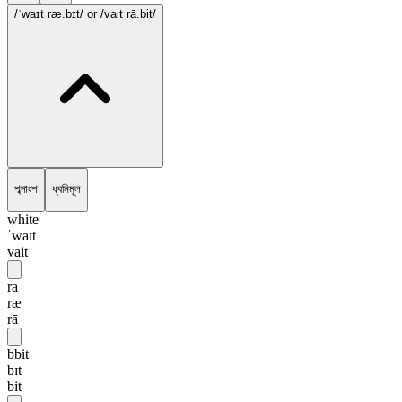
/ˈwaɪt ræ.bɪt/
or /vait rā.bit/
শব্দাংশ
ধ্বনিমূল
white
ˈwaɪt
vait
ra
ræ
rā
bbit
bɪt
bit