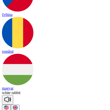
čeština
română
magyar
white
ra
bbit