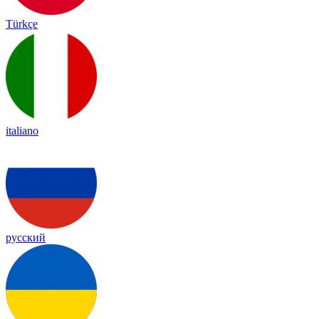
Türkçe
italiano
русский