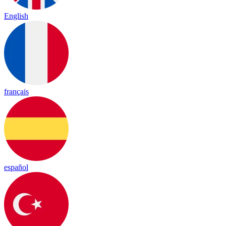
English
français
español