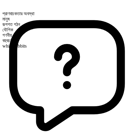
প্রাণবাচকতার অবস্থা
মানুষ
রূপগত গঠন
যৌগিক
গণনীয়
বহুবচন রূপ
white rabbits