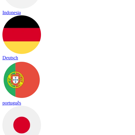
Indonesia
Deutsch
português