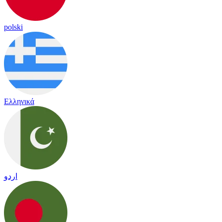
polski
Ελληνικά
اردو