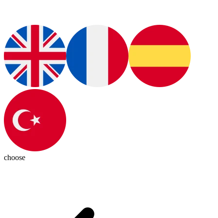
choose