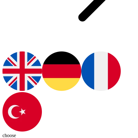
choose