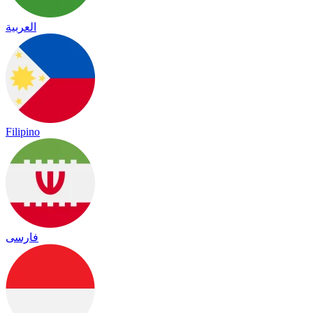
العربية
Filipino
فارسی