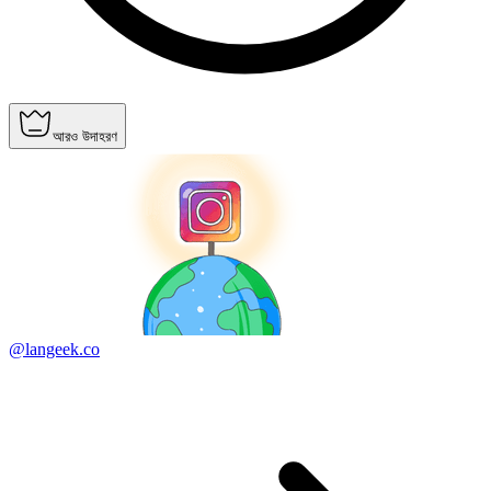
আরও উদাহরণ
@langeek.co