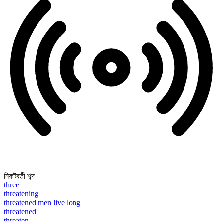
নিকটবর্তী শব্দ
three
threatening
threatened men live long
threatened
threaten