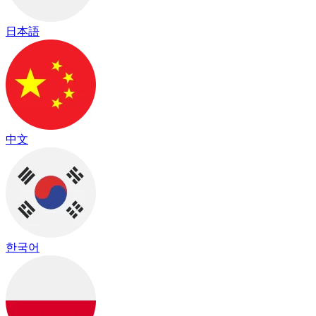
日本語
中文
한국어