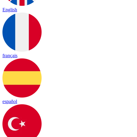
English
français
español