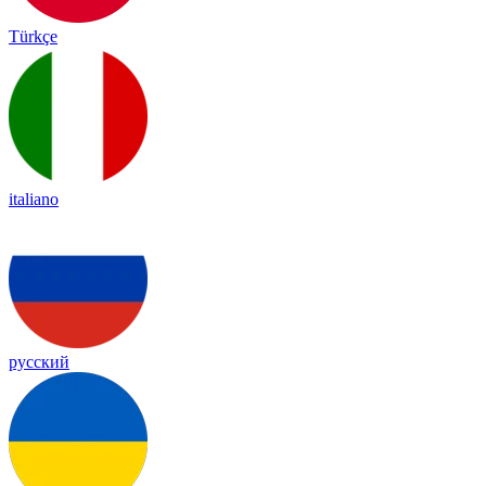
Türkçe
italiano
русский