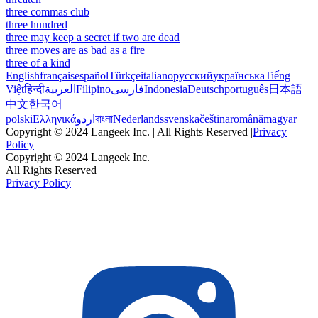
three commas club
three hundred
three may keep a secret if two are dead
three moves are as bad as a fire
three of a kind
English
français
español
Türkçe
italiano
русский
українська
Tiếng
Việt
हिन्दी
العربية
Filipino
فارسی
Indonesia
Deutsch
português
日本語
中文
한국어
polski
Ελληνικά
اردو
বাংলা
Nederlands
svenska
čeština
română
magyar
Copyright © 2024 Langeek Inc. | All Rights Reserved |
Privacy
Policy
Copyright © 2024 Langeek Inc.
All Rights Reserved
Privacy Policy