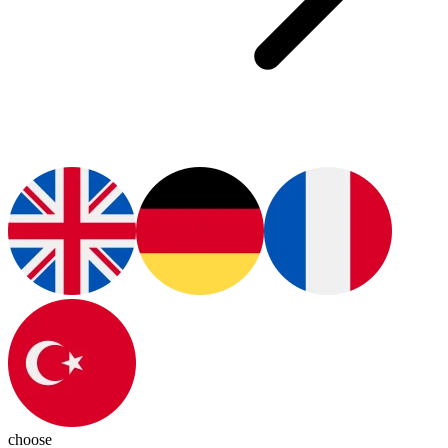
choose