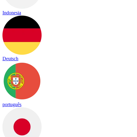
Indonesia
Deutsch
português