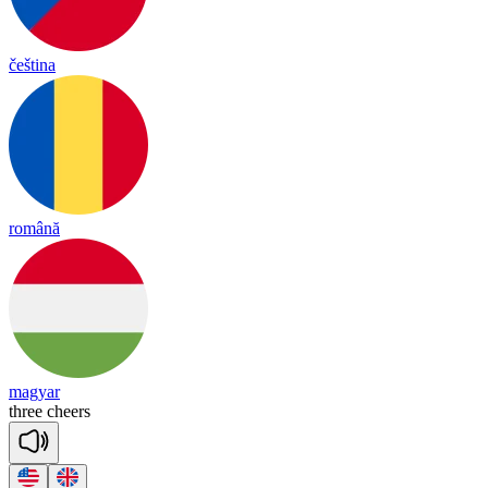
čeština
română
magyar
three
cheers