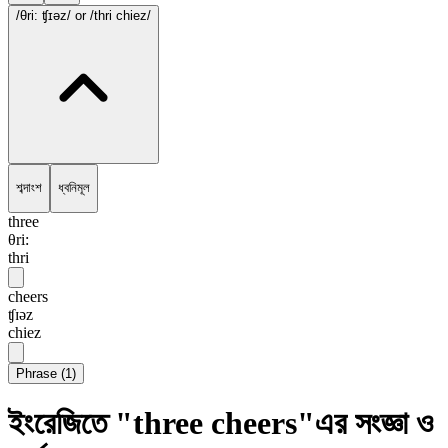
/θri: ʧɪəz/
or /thri chiez/
শব্দাংশ
ধ্বনিমূল
three
θri:
thri
cheers
ʧɪəz
chiez
Phrase
(
1
)
ইংরেজিতে "three cheers"এর সংজ্ঞা ও