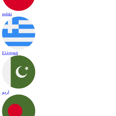
polski
Ελληνικά
اردو