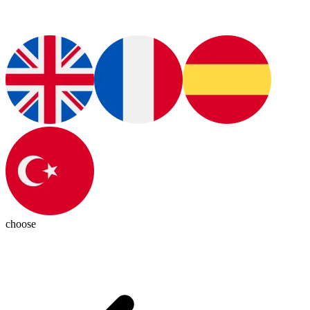
choose