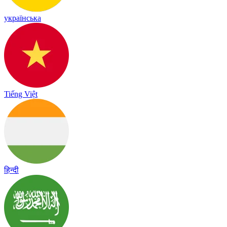
українська
Tiếng Việt
हिन्दी