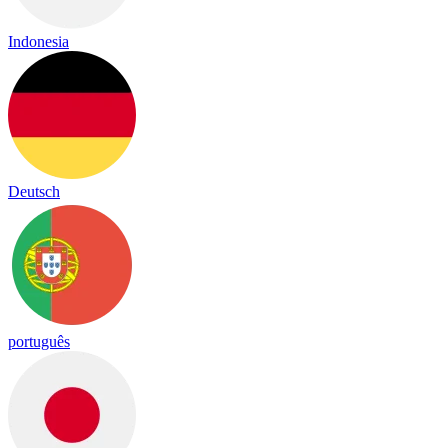
Indonesia
Deutsch
português