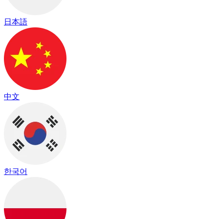
日本語
中文
한국어