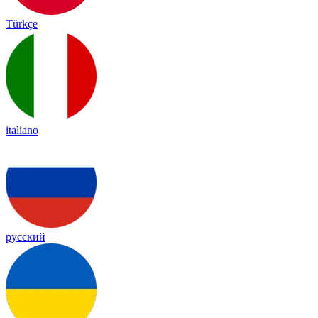
Türkçe
italiano
русский