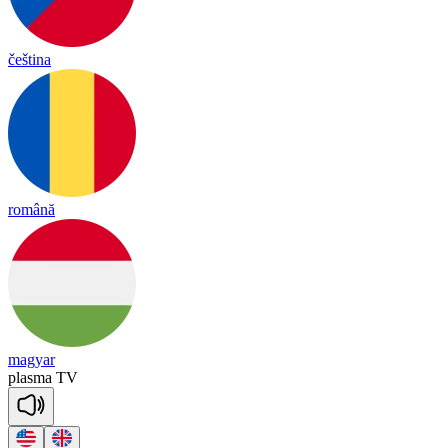
čeština
română
magyar
plasma
TV