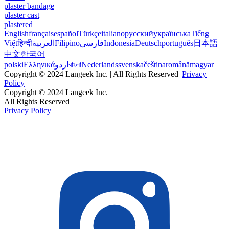
plaster bandage
plaster cast
plastered
English
français
español
Türkçe
italiano
русский
українська
Tiếng
Việt
हिन्दी
العربية
Filipino
فارسی
Indonesia
Deutsch
português
日本語
中文
한국어
polski
Ελληνικά
اردو
বাংলা
Nederlands
svenska
čeština
română
magyar
Copyright © 2024 Langeek Inc. | All Rights Reserved |
Privacy
Policy
Copyright © 2024 Langeek Inc.
All Rights Reserved
Privacy Policy