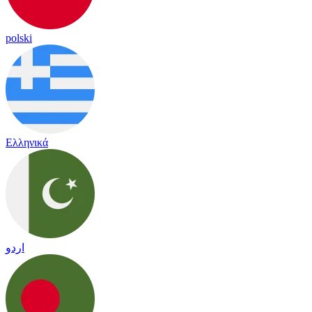
polski
Ελληνικά
اردو