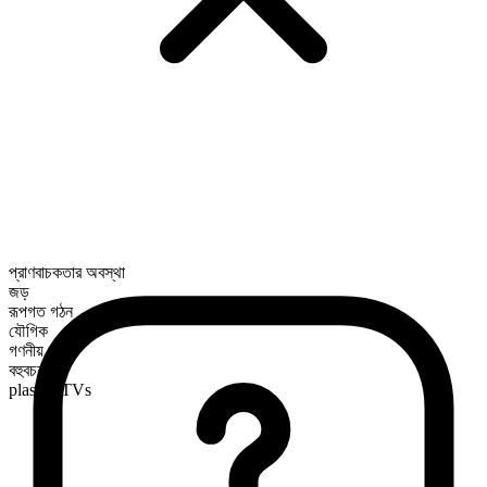
প্রাণবাচকতার অবস্থা
জড়
রূপগত গঠন
যৌগিক
গণনীয়
বহুবচন রূপ
plasma TVs