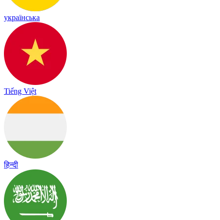
українська
Tiếng Việt
हिन्दी