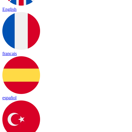
English
français
español