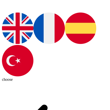
choose