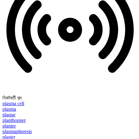
নিকটবর্তী শব্দ
plasma cell
plasma
plaque
planthopper
planter
plasmapheresis
plaster