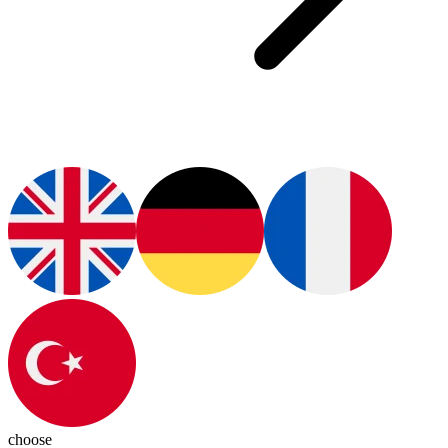
choose