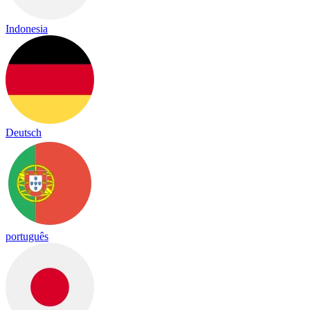
Indonesia
Deutsch
português