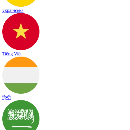
українська
Tiếng Việt
हिन्दी