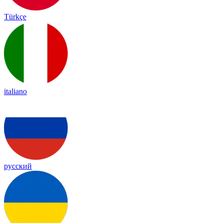
Türkçe
italiano
русский