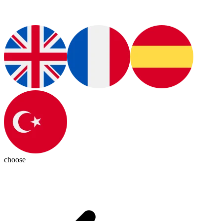
choose