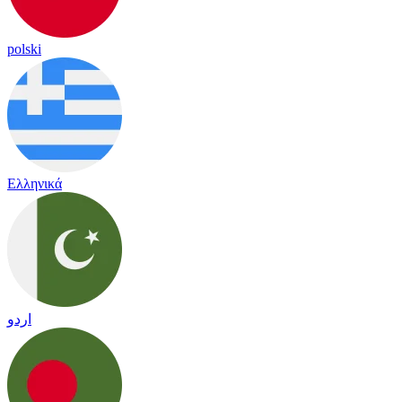
polski
Ελληνικά
اردو