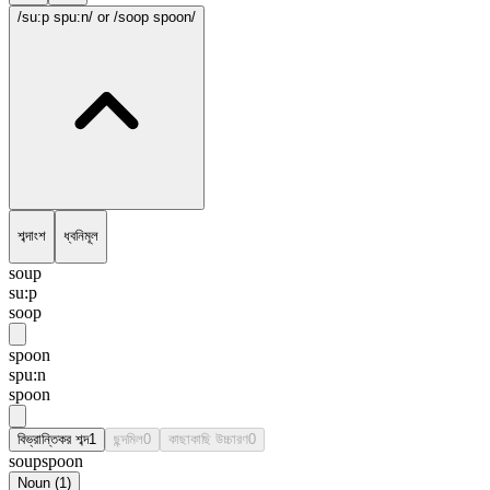
/su:p spu:n/
or /soop spoon/
শব্দাংশ
ধ্বনিমূল
soup
su:p
soop
spoon
spu:n
spoon
বিভ্রান্তিকর শব্দ
1
ছন্দমিল
0
কাছাকাছি উচ্চারণ
0
soupspoon
Noun
(
1
)