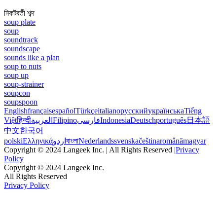
নিকটবর্তী শব্দ
soup plate
soup
soundtrack
soundscape
sounds like a plan
soup to nuts
soup up
soup-strainer
soupcon
soupspoon
English
français
español
Türkçe
italiano
русский
українська
Tiếng
Việt
हिन्दी
العربية
Filipino
فارسی
Indonesia
Deutsch
português
日本語
中文
한국어
polski
Ελληνικά
اردو
বাংলা
Nederlands
svenska
čeština
română
magyar
Copyright © 2024 Langeek Inc. | All Rights Reserved |
Privacy
Policy
Copyright © 2024 Langeek Inc.
All Rights Reserved
Privacy Policy