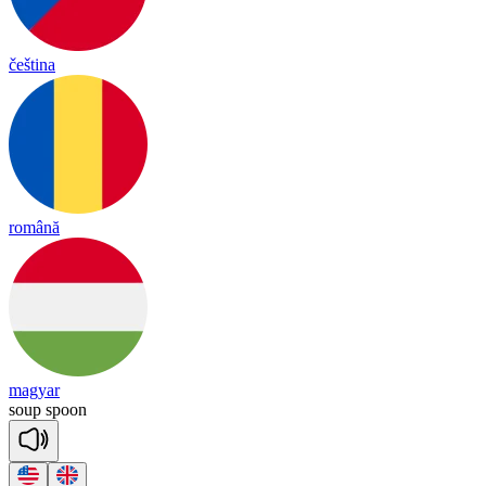
čeština
română
magyar
soup
spoon