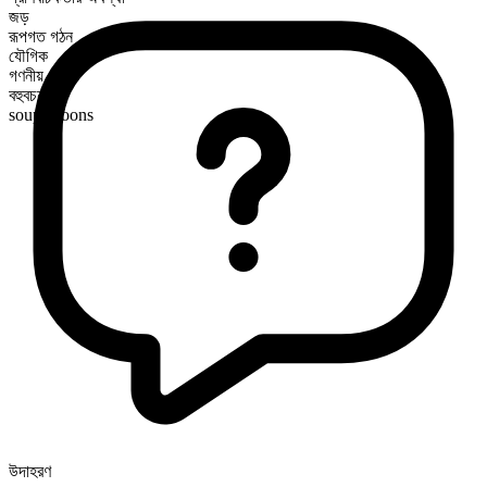
জড়
রূপগত গঠন
যৌগিক
গণনীয়
বহুবচন রূপ
soup spoons
উদাহরণ