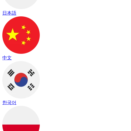
日本語
中文
한국어