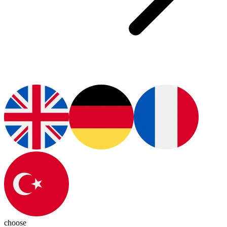
choose