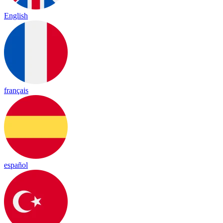
English
français
español