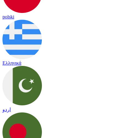
polski
Ελληνικά
اردو