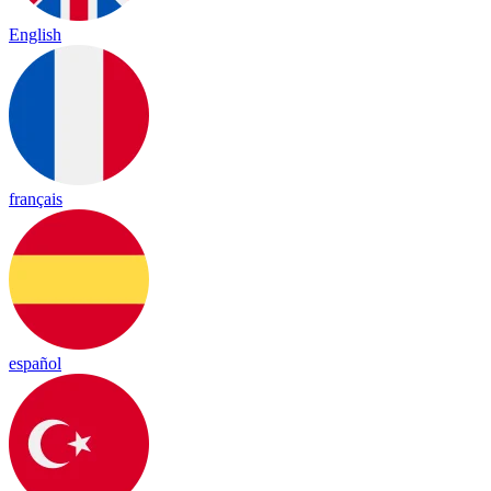
English
français
español