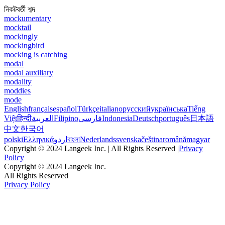
নিকটবর্তী শব্দ
mockumentary
mocktail
mockingly
mockingbird
mocking is catching
modal
modal auxiliary
modality
moddies
mode
English
français
español
Türkçe
italiano
русский
українська
Tiếng
Việt
हिन्दी
العربية
Filipino
فارسی
Indonesia
Deutsch
português
日本語
中文
한국어
polski
Ελληνικά
اردو
বাংলা
Nederlands
svenska
čeština
română
magyar
Copyright © 2024 Langeek Inc. | All Rights Reserved |
Privacy
Policy
Copyright © 2024 Langeek Inc.
All Rights Reserved
Privacy Policy