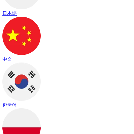
日本語
中文
한국어