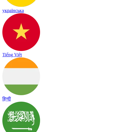
українська
Tiếng Việt
हिन्दी