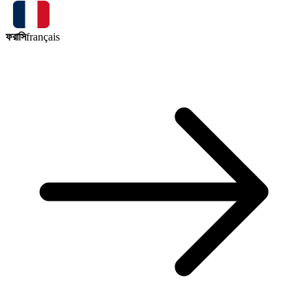
ফরাসি
français