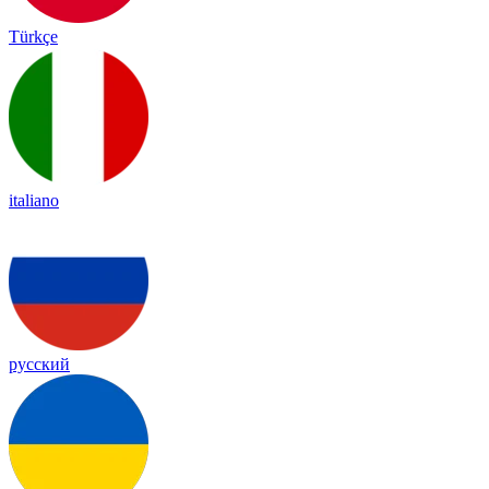
Türkçe
italiano
русский