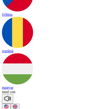
čeština
română
magyar
mod
con