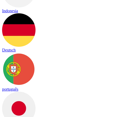
Indonesia
Deutsch
português