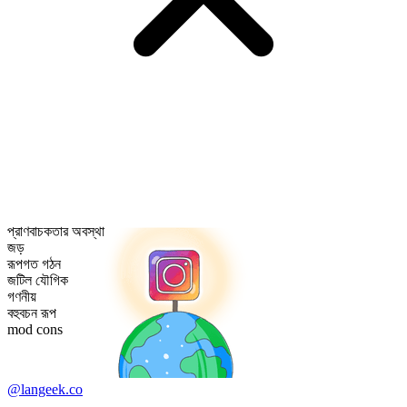
প্রাণবাচকতার অবস্থা
জড়
রূপগত গঠন
জটিল যৌগিক
গণনীয়
বহুবচন রূপ
mod cons
@langeek.co