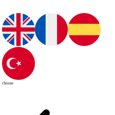
choose