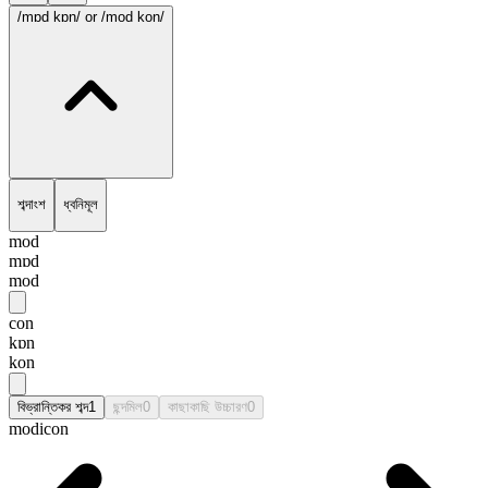
/mɒd kɒn/
or /mod kon/
শব্দাংশ
ধ্বনিমূল
mod
mɒd
mod
con
kɒn
kon
বিভ্রান্তিকর শব্দ
1
ছন্দমিল
0
কাছাকাছি উচ্চারণ
0
modicon