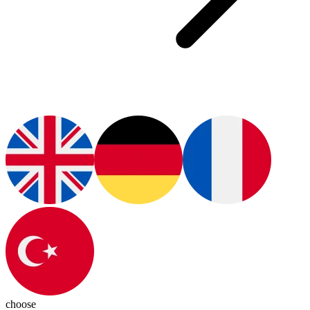
choose