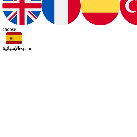
choose
الإسبانية
español