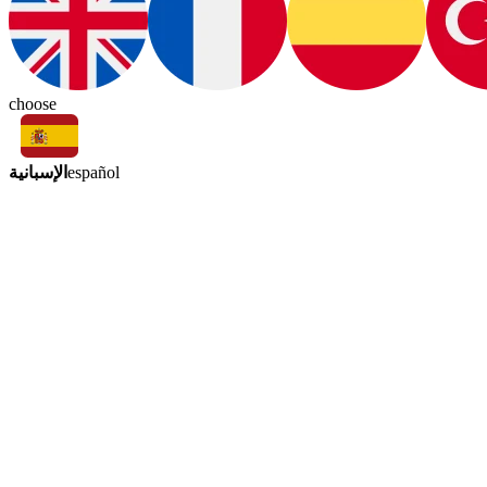
choose
الإسبانية
español