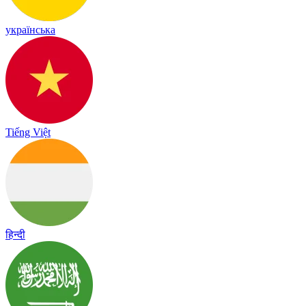
українська
Tiếng Việt
हिन्दी