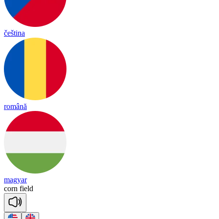
čeština
română
magyar
corn
field