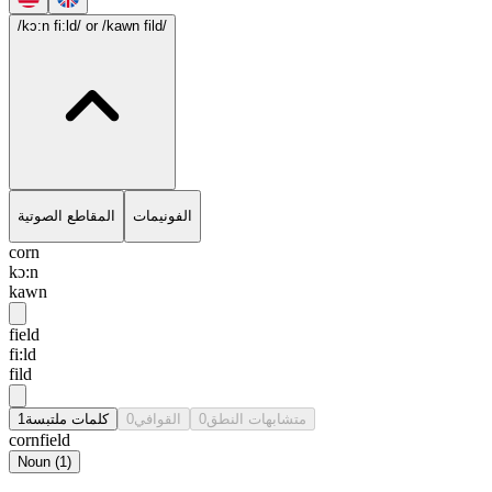
/kɔ:n fi:ld/
or /kawn fild/
الفونيمات
المقاطع الصوتية
corn
kɔ:n
kawn
field
fi:ld
fild
1
كلمات ملتبسة
0
القوافي
0
متشابهات النطق
cornfield
Noun
(
1
)