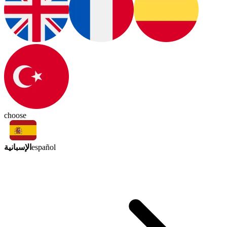
choose
الإسبانية
español