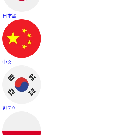
日本語
中文
한국어