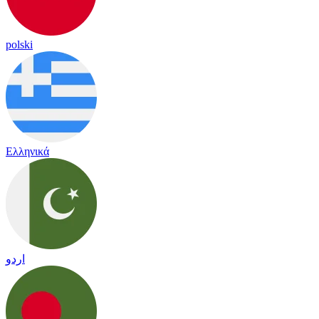
polski
Ελληνικά
اردو