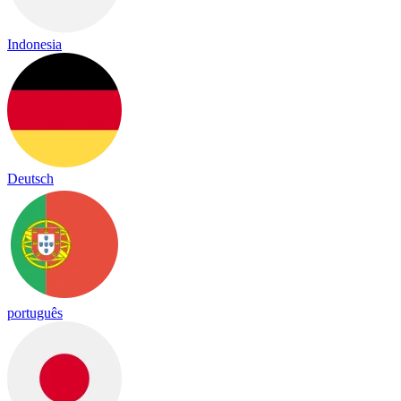
Indonesia
Deutsch
português