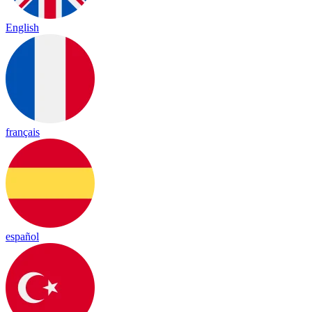
English
français
español