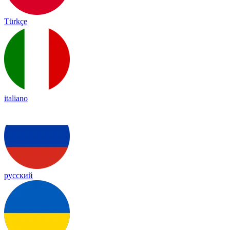
Türkçe
italiano
русский