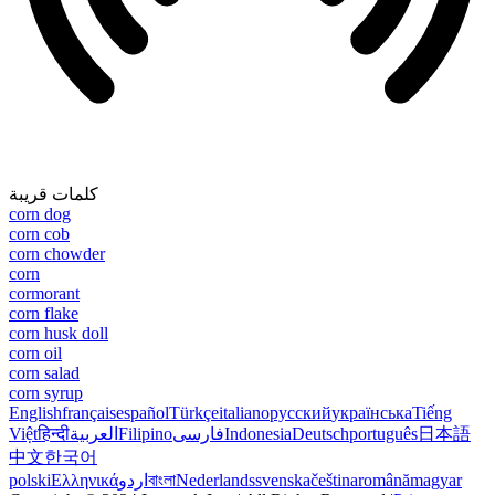
كلمات قريبة
corn dog
corn cob
corn chowder
corn
cormorant
corn flake
corn husk doll
corn oil
corn salad
corn syrup
English
français
español
Türkçe
italiano
русский
українська
Tiếng
Việt
हिन्दी
العربية
Filipino
فارسی
Indonesia
Deutsch
português
日本語
中文
한국어
polski
Ελληνικά
اردو
বাংলা
Nederlands
svenska
čeština
română
magyar