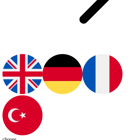
choose