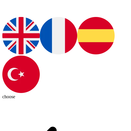
choose