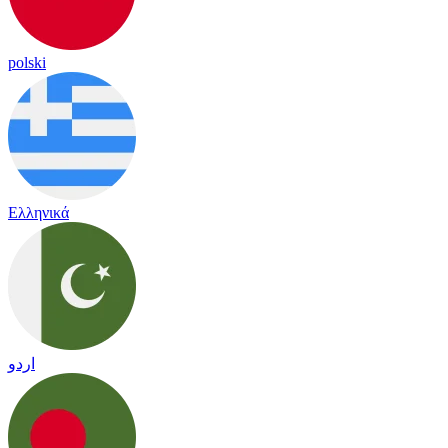
polski
Ελληνικά
اردو