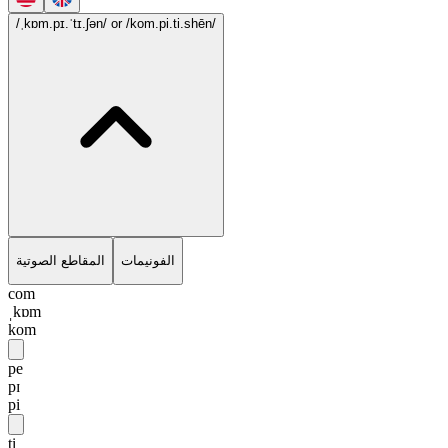
/ˌkɒm.pɪ.ˈtɪ.ʃən/
or /kom.pi.ti.shēn/
الفونيمات
المقاطع الصوتية
com
ˌkɒm
kom
pe
pɪ
pi
ti