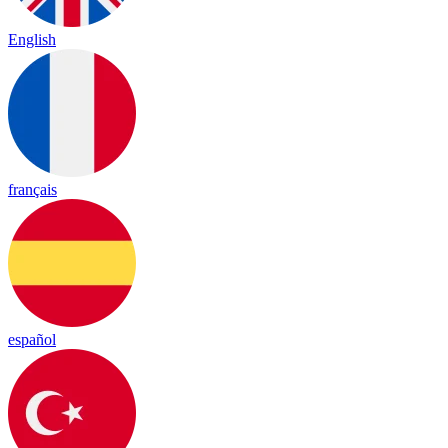
English
français
español