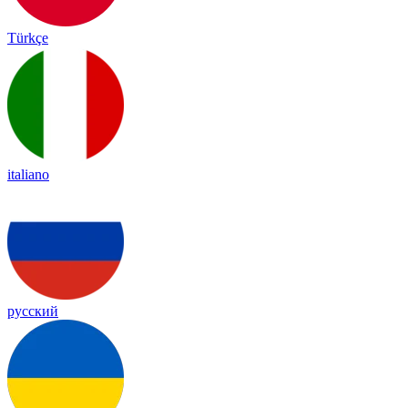
Türkçe
italiano
русский