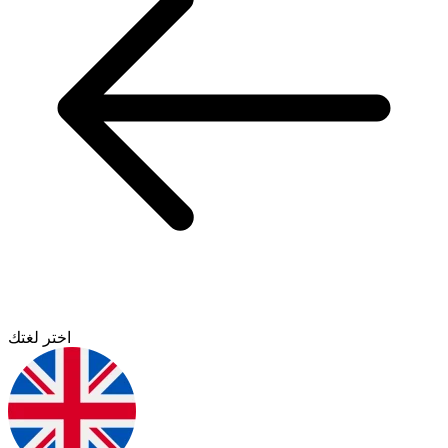
اختر لغتك