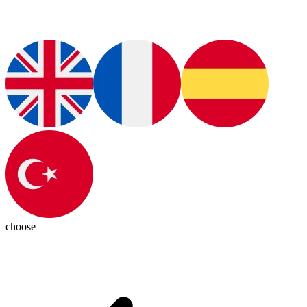
choose