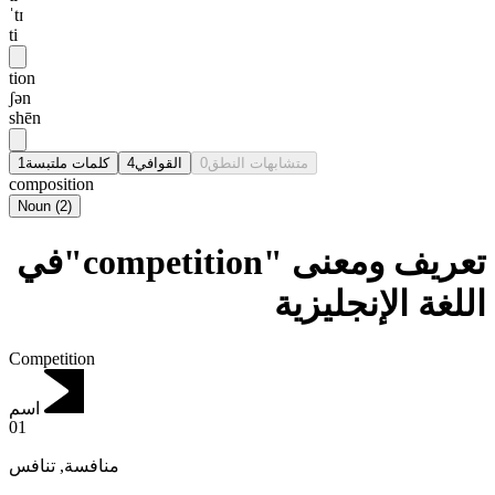
ˈtɪ
ti
tion
ʃən
shēn
1
كلمات ملتبسة
4
القوافي
0
متشابهات النطق
composition
Noun
(
2
)
تعريف ومعنى "competition"في
اللغة الإنجليزية
Competition
اسم
01
تنافس
,
منافسة