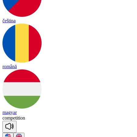
čeština
română
magyar
com
pe
ti
tion