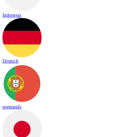
Indonesia
Deutsch
português