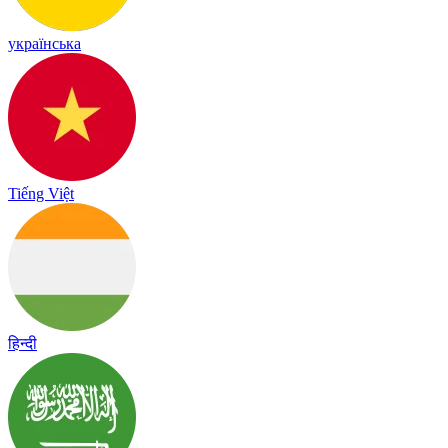
українська
Tiếng Việt
हिन्दी