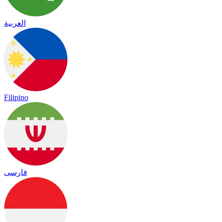
العربية
Filipino
فارسی