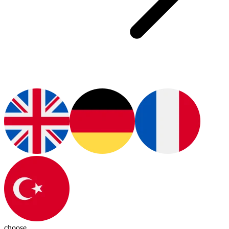
choose