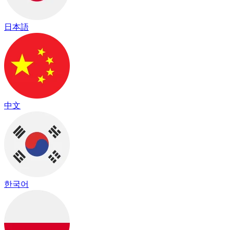
日本語
中文
한국어