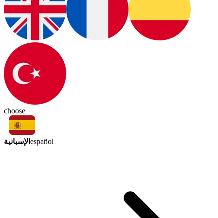
choose
الإسبانية
español