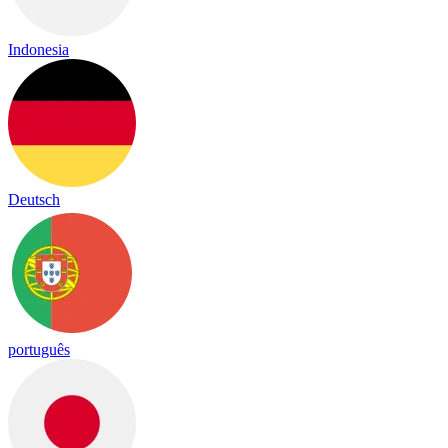
Indonesia
Deutsch
português