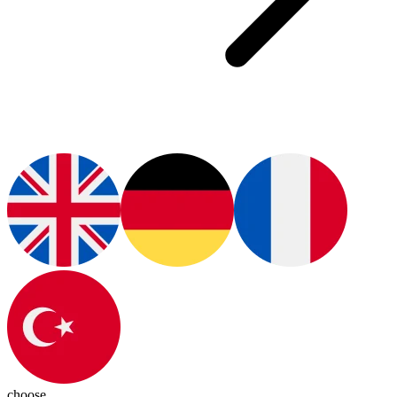
choose