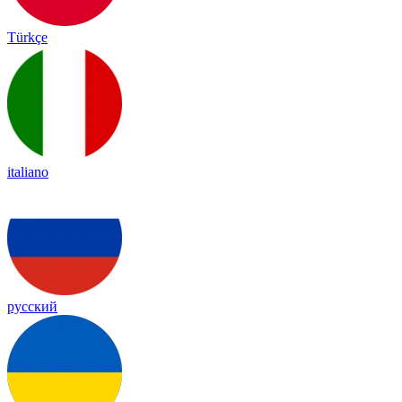
Türkçe
italiano
русский