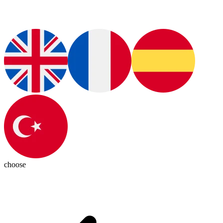
choose