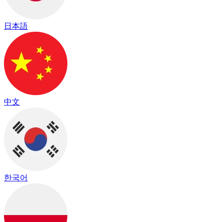
日本語
中文
한국어