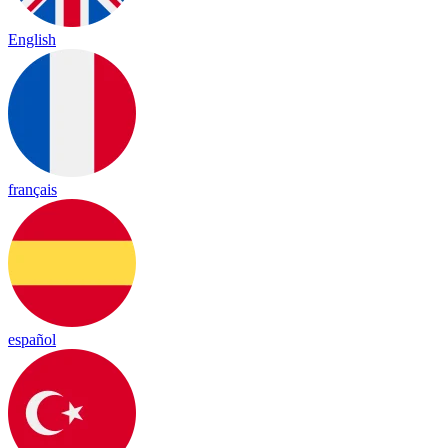
English
français
español