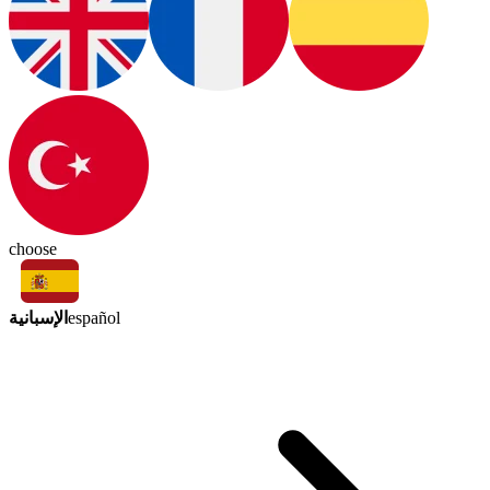
choose
الإسبانية
español