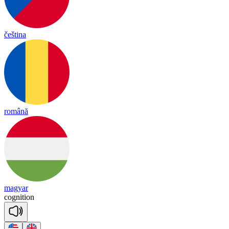
čeština
română
magyar
cog
ni
tion