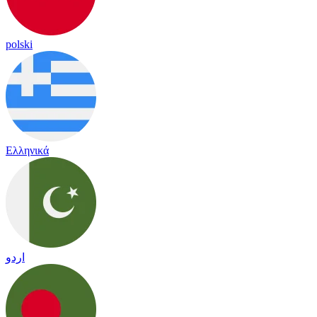
polski
Ελληνικά
اردو