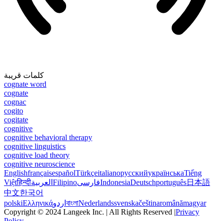
كلمات قريبة
cognate word
cognate
cognac
cogito
cogitate
cognitive
cognitive behavioral therapy
cognitive linguistics
cognitive load theory
cognitive neuroscience
English
français
español
Türkçe
italiano
русский
українська
Tiếng
Việt
हिन्दी
العربية
Filipino
فارسی
Indonesia
Deutsch
português
日本語
中文
한국어
polski
Ελληνικά
اردو
বাংলা
Nederlands
svenska
čeština
română
magyar
Copyright © 2024 Langeek Inc. | All Rights Reserved |
Privacy
Policy