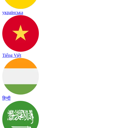
українська
Tiếng Việt
हिन्दी