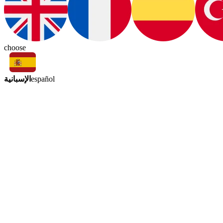
choose
الإسبانية
español