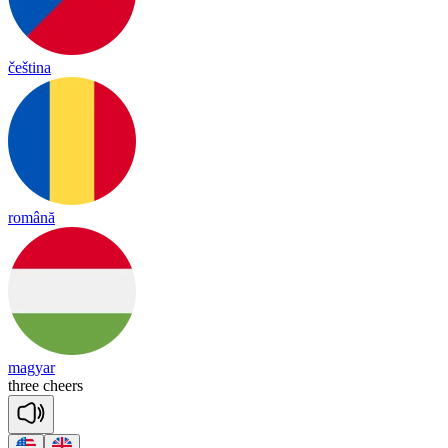
čeština
română
magyar
three
cheers