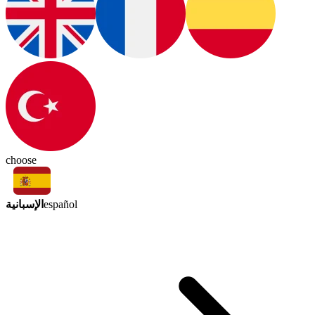
choose
الإسبانية
español