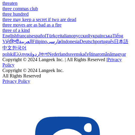
threaten
three commas club
three hundred
three may keep a secret if two are dead
three moves are as bad as a fire
three of a kind
English
français
español
Türkçe
italiano
русский
українська
Tiếng
Việt
हिन्दी
العربية
Filipino
فارسی
Indonesia
Deutsch
português
日本語
中文
한국어
polski
Ελληνικά
اردو
বাংলা
Nederlands
svenska
čeština
română
magyar
Copyright © 2024 Langeek Inc. | All Rights Reserved |
Privacy
Policy
Copyright © 2024 Langeek Inc.
All Rights Reserved
Privacy Policy