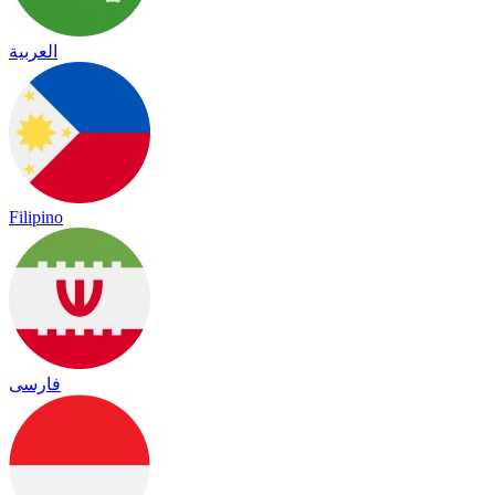
العربية
Filipino
فارسی