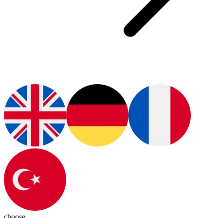
choose