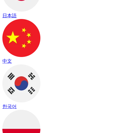
日本語
中文
한국어