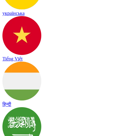
українська
Tiếng Việt
हिन्दी