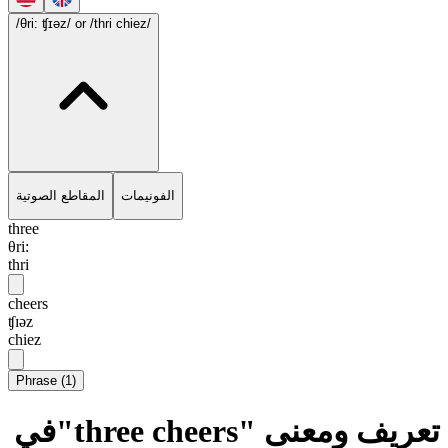
/θri: ʧɪəz/
or /thri chiez/
الفونيمات
المقاطع الصوتية
three
θri:
thri
cheers
ʧɪəz
chiez
Phrase
(
1
)
تعريف ومعنى "three cheers"في