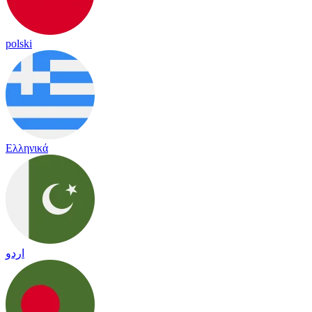
polski
Ελληνικά
اردو