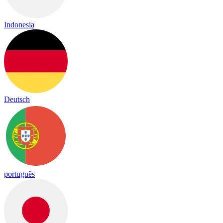
Indonesia
Deutsch
português