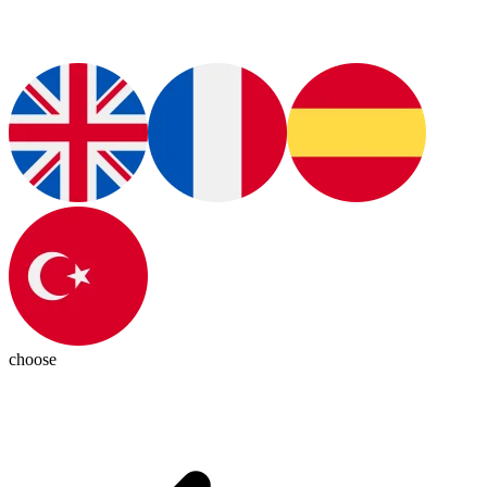
choose