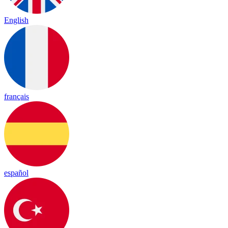
English
français
español