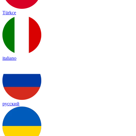
Türkçe
italiano
русский