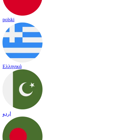
polski
Ελληνικά
اردو