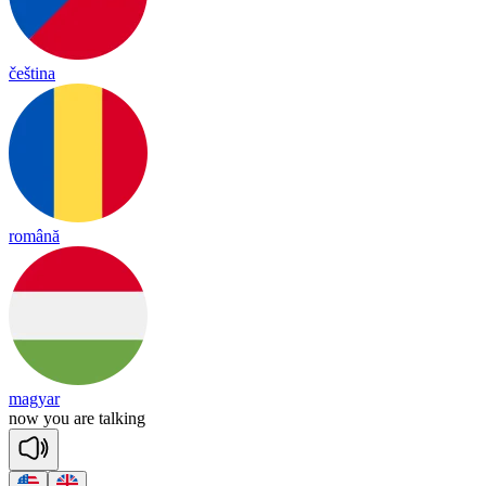
čeština
română
magyar
now
you
are
tal
king