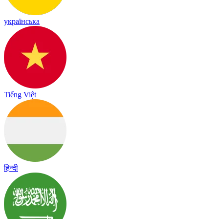
українська
Tiếng Việt
हिन्दी