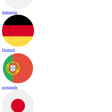
Indonesia
Deutsch
português