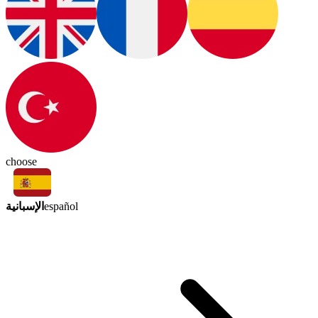
choose
الإسبانية
español