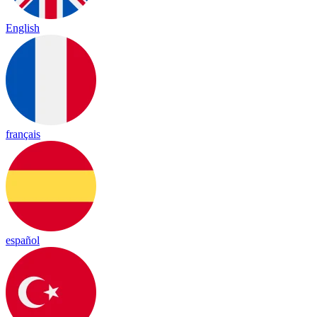
English
français
español