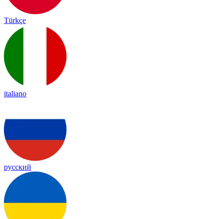
Türkçe
italiano
русский