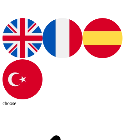
choose