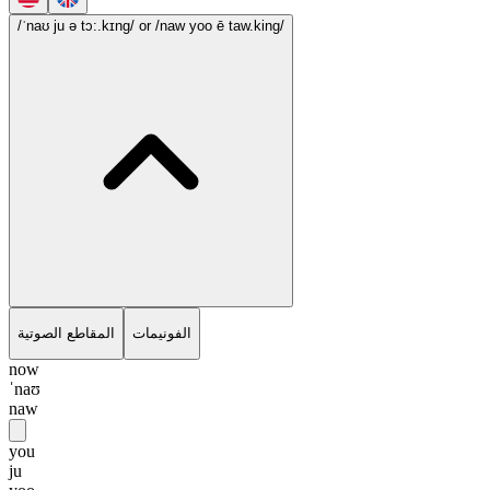
/ˈnaʊ ju ə tɔ:.kɪng/
or /naw yoo ē taw.king/
الفونيمات
المقاطع الصوتية
now
ˈnaʊ
naw
you
ju