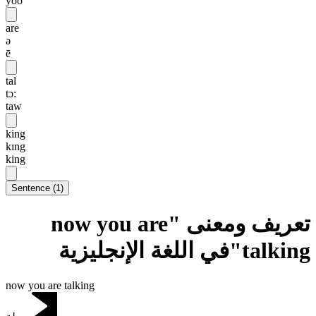
yoo
are
ə
ē
tal
tɔ:
taw
king
kɪng
king
Sentence
(
1
)
تعريف ومعنى "now you are
talking"في اللغة الإنجليزية
now you are talking