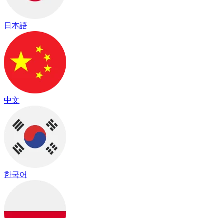
日本語
中文
한국어