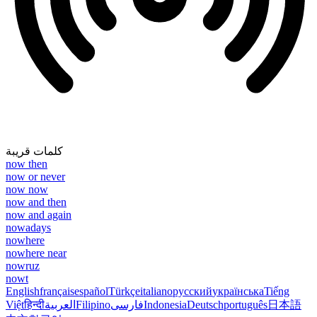
كلمات قريبة
now then
now or never
now now
now and then
now and again
nowadays
nowhere
nowhere near
nowruz
nowt
English
français
español
Türkçe
italiano
русский
українська
Tiếng
Việt
हिन्दी
العربية
Filipino
فارسی
Indonesia
Deutsch
português
日本語