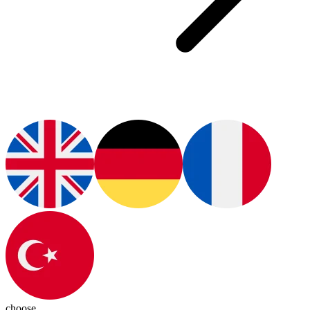
choose